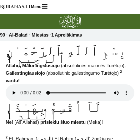
Skip
Koranas.lt
Menu
to
content
90 · Al-Balad · Miestas ·1 Apreiškimas‎
بِسْمِ ٱللَّهِ ٱلرَّحْمَـٰنِ
ٱلرَّحِيمِ ١
Allaho, Maloningiausiojo
(absoliutinės malonės Turėtojo)
,
2
Gailestingiausiojo
(absoliutinio gailestingumo Turėtojo)
vardu!
لَآ أُقْسِمُ بِهَـٰذَا
ٱلْبَلَدِ ١
Ne!
(Aš Allahas)
prisiekiu šiuo miestu
(Meka)!
2
El- Rahman, (ﺍﻟﺮﺣﻤﻦ) El-Rahim (ﺍﻟﺮﺣﻴﻢ) žodžiuose