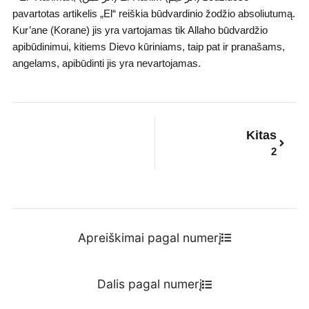
pavartotas artikelis „El“ reiškia būdvardinio žodžio absoliutumą.
Kur’ane (Korane) jis yra vartojamas tik Allaho būdvardžio
apibūdinimui, kitiems Dievo kūriniams, taip pat ir pranašams,
angelams, apibūdinti jis yra nevartojamas.
Next
Kitas
2
Apreiškimai pagal numerį
Dalis pagal numerį