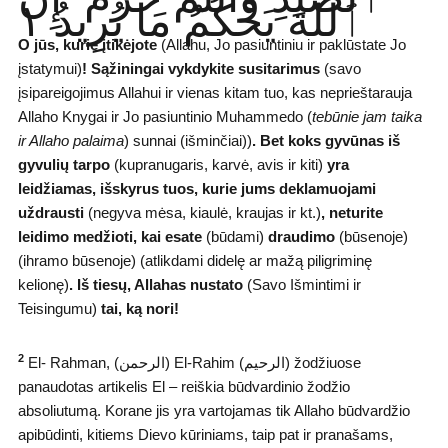
ٱللَّهَ يَحْكُمُ مَا يُرِيدُ ١
O jūs, kurie įtikėjote
(Allahu, Jo pasiuntiniu ir paklūstate Jo
įstatymui)
!
Sąžiningai vykdykite susitarimus
(savo
įsipareigojimus Allahui ir vienas kitam tuo, kas neprieštarauja
Allaho Knygai ir Jo pasiuntinio Muhammedo (
tebūnie jam taika
ir Allaho palaima
) sunnai (išminčiai))
.
Bet koks gyvūnas iš
gyvulių tarpo
(kupranugaris, karvė, avis ir kiti)
yra
leidžiamas, išskyrus tuos, kurie jums deklamuojami
uždrausti
(negyva mėsa, kiaulė, kraujas ir kt.)
,
neturite
leidimo medžioti, kai esate
(būdami)
draudimo
(būsenoje)
(ihramo būsenoje) (atlikdami didelę ar mažą piligriminę
kelionę)
. Iš tiesų, Allahas nustato
(Savo Išmintimi ir
Teisingumu)
tai, ką nori!
2
El- Rahman, (ﺍﻟﺮﺣﻤﻦ) El-Rahim (ﺍﻟﺮﺣﻴﻢ) žodžiuose
panaudotas artikelis El – reiškia būdvardinio žodžio
absoliutumą. Korane jis yra vartojamas tik Allaho būdvardžio
apibūdinti, kitiems Dievo kūriniams, taip pat ir pranašams,