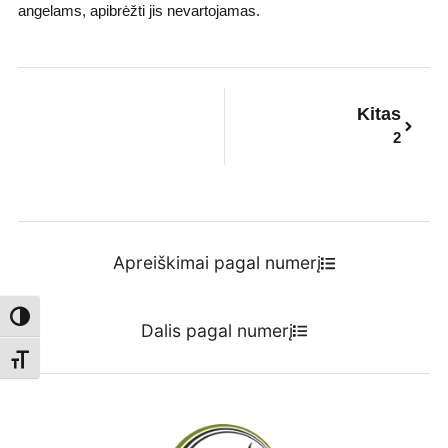
angelams, apibrėžti jis nevartojamas.
Next
Kitas
2
Apreiškimai pagal numerį
Toggle High Contrast
Dalis pagal numerį
Toggle Font size