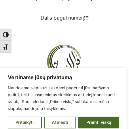
Dalis pagal numerį
Toggle High Contrast
Toggle Font size
Vertiname jūsų privatumą
Naudojame slapukus siekdami pagerinti jūsų naršymo
Radote klaidą? - Praneškite!
patirtį, teikti suasmenintus skelbimus ar turinį ir analizuoti
srautą. Spustelėdami „Priimti viską“ sutinkate su mūsų
Pranešti apie klaidą
slapukų naudojimo taisyklėmis.
www.muftiate.lt
Lietuvos musulmonų religinių bendruomenių taryba.
Pritaikyti
Atmesti
Priimti viską
© 2026 Korano vertimas į lietuvių kalbą.