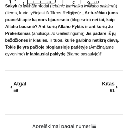
Sakyk
(o Muhammedai (
tebūnie jam taika ir Allaho palaima
))
(tiems, kurie tyčiojasi iš Tikros Religijos)
:
„Ar turėčiau jums
pranešti apie ką nors bjauresnio
(blogesnio)
nei tai, kaip
Allaho bausmė? Ant kurių Allaho Pyktis
ir ant kurių Jo
Prakeiksmas
(anuliuoja Jo Gailestingumą)
Jis padarė iš jų
beždžiones ir kiaules, ir tuos, kurie garbino netikrą dievą.
Tokie
jie yra pačioje blogiausioje padėtyje
(Amžinajame
gyvenime)
ir labiausiai paklydę
(šiame pasaulyje)!“
Prev
Next
Atgal
Kitas
59
61
Apreiškimai pagal numerį