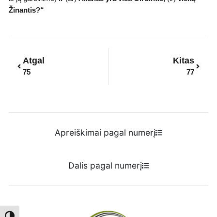
Žinantis?“
Prev
Next
Atgal
Kitas
75
77
Apreiškimai pagal numerį
Dalis pagal numerį