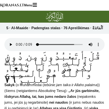
Skip
Koranas.lt
Menu
to
content
قُلْ أَتَعْبُدُونَ مِن دُونِ
ٱللَّهِ مَا لَا يَمْلِكُ
لَكُمْ ضَرًّۭا وَلَا نَفْعًۭا ۚ
وَٱللَّهُ هُوَ ٱلسَّمِيعُ
ٱلْعَلِيمُ ٧٦
Sakyk
(o Muhammedai (
tebūnie jam taika ir Allaho palaima
))
(šiems (neigiantiems Absoliutinę Tiesą)
:
„Ar jūs garbinsite,
išskyrus Allahą, tai, kas jums nedaro žalos
(nepakenks
jums, jei jūs jų negarbinsite)
nei naudos
(ir jums nebus naudos
iš jų garbinimo)
ir
(ar)
Allahas yra visa Girdintis,
(ir)
viską