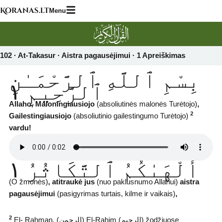
Skip
Koranas.lt
Menu
to
content
102 · At-Takasur · Aistra pagausėjimui · 1 Apreiškimas‎
بِسْمِ ٱللَّهِ ٱلرَّحْمَـٰنِ
ٱلرَّحِيمِ ١
Allaho, Maloningiausiojo
(absoliutinės malonės Turėtojo)
,
2
Gailestingiausiojo
(absoliutinio gailestingumo Turėtojo)
vardu!
أَلْهَىٰكُمُ ٱلتَّكَاثُرُ ١
(O žmonės)
, atitraukė jus
(nuo paklusnumo Allahui)
aistra
pagausėjimui
(pasigyrimas turtais, kilme ir vaikais)
,
2
El- Rahman, (ﺍﻟﺮﺣﻤﻦ) El-Rahim (ﺍﻟﺮﺣﻴﻢ) žodžiuose