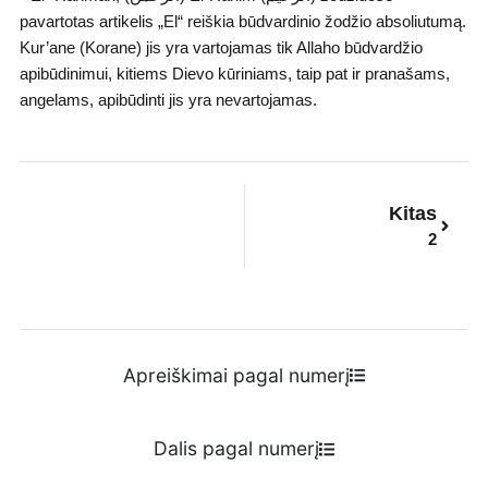
pavartotas artikelis „El“ reiškia būdvardinio žodžio absoliutumą.
Kur’ane (Korane) jis yra vartojamas tik Allaho būdvardžio
apibūdinimui, kitiems Dievo kūriniams, taip pat ir pranašams,
angelams, apibūdinti jis yra nevartojamas.
Next
Kitas
2
Apreiškimai pagal numerį
Dalis pagal numerį