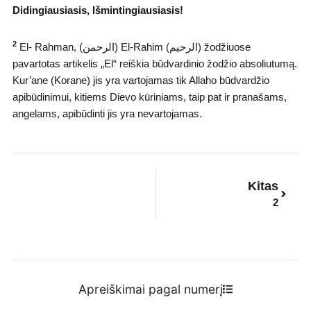
Didingiausiasis, Išmintingiausiasis!
2
El- Rahman, (ﺍﻟﺮﺣﻤﻦ) El-Rahim (ﺍﻟﺮﺣﻴﻢ) žodžiuose
pavartotas artikelis „El“ reiškia būdvardinio žodžio absoliutumą.
Kur’ane (Korane) jis yra vartojamas tik Allaho būdvardžio
apibūdinimui, kitiems Dievo kūriniams, taip pat ir pranašams,
angelams, apibūdinti jis yra nevartojamas.
Next
Kitas
2
Apreiškimai pagal numerį