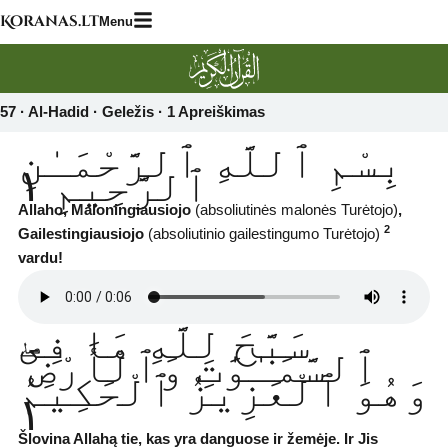
Skip
Koranas.lt
Menu
to
content
57 · Al-Hadid · Geležis · 1 Apreiškimas‎
بِسْمِ ٱللَّهِ ٱلرَّحْمَـٰنِ
ٱلرَّحِيمِ ١
Allaho, Maloningiausiojo
(absoliutinės malonės Turėtojo)
,
2
Gailestingiausiojo
(absoliutinio gailestingumo Turėtojo)
vardu!
سَبَّحَ لِلَّهِ مَا فِى
ٱلسَّمَـٰوَٰتِ وَٱلْأَرْضِ ۖ
وَهُوَ ٱلْعَزِيزُ ٱلْحَكِيمُ
١
Šlovina Allahą tie, kas yra danguose ir žemėje. Ir Jis