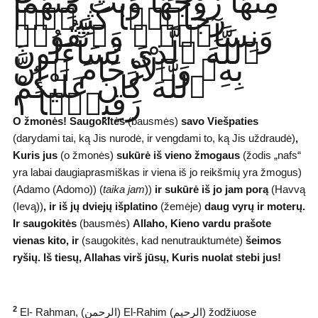
مِنْهَا زَوْجَهَا وَبَثَّ مِنْهُمَا
رِجَالًۭا كَثِيرًۭا
وَنِسَآءًۭ ۚ وَٱتَّقُوا۟
ٱللَّهَ ٱلَّذِى تَسَآءَلُونَ
بِهِۦ وَٱلْأَرْحَامَ ۚ إِنَّ
ٱللَّهَ كَانَ عَلَيْكُمْ
رَقِيبًۭا ١
O žmonės! Saugokitės
(bausmės)
savo Viešpaties
(darydami tai, ką Jis nurodė, ir vengdami to, ką Jis uždraudė)
,
Kuris jus
(o žmonės)
sukūrė iš vieno žmogaus
(žodis „nafs“
yra labai daugiaprasmiškas ir viena iš jo reikšmių yra žmogus)
(Adamo (Adomo)) (
taika jam
))
ir sukūrė iš jo jam porą
(Havvą
(Ievą))
, ir iš jų dviejų išplatino
(žemėje)
daug vyrų ir moterų.
Ir saugokitės
(bausmės)
Allaho, Kieno vardu prašote
vienas kito, ir
(saugokitės, kad nenutrauktumėte)
šeimos
ryšių. Iš tiesų, Allahas virš jūsų, Kuris nuolat stebi jus!
2
El- Rahman, (ﺍﻟﺮﺣﻤﻦ) El-Rahim (ﺍﻟﺮﺣﻴﻢ) žodžiuose