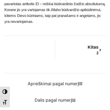
pavartotas artikelis El – reiškia būdvardinio žodžio absoliutumą.
Korane jis yra vartojamas tik Allaho būdvardžio apibūdinimui,
kitiems Dievo kūriniams, taip pat pranašams ir angelams, jis
yra nevartojamas.
Next
Kitas
2
Apreiškimai pagal numerį
Toggle High Contrast
Dalis pagal numerį
Toggle Font size