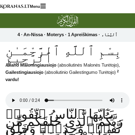
Skip
Koranas.lt
Menu
to
content
بِسْمِ ٱللَّهِ ٱلرَّحْمَـٰنِ
ٱلرَّحِيمِ
Allaho Maloningiausiojo
(absoliutinės Malonės Turėtojo),
2
Gailestingiausiojo
(absoliutinio Gailestingumo Turėtojo)
vardu!
يَـٰٓأَيُّهَا ٱلنَّاسُ ٱتَّقُوا۟
رَبَّكُمُ ٱلَّذِى خَلَقَكُم مِّن
نَّفْسٍۢ وَٰحِدَةٍۢ وَخَلَقَ