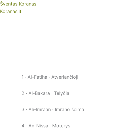
Skip
Šventas Koranas
to
Koranas.lt
content
1 · Al-Fatiha · Atveriančioji
2 · Al-Bakara · Telyčia
3 · Ali-Imraan · Imrano šeima
4 · An-Nissa · Moterys