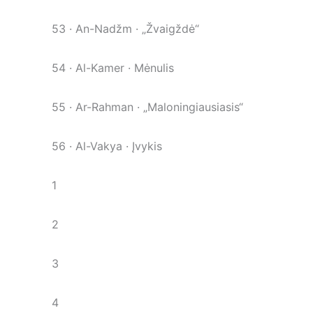
53 · An-Nadžm · „Žvaigždė“
54 · Al-Kamer · Mėnulis
55 · Ar-Rahman · „Maloningiausiasis“
56 · Al-Vakya · Įvykis
57 · Al-Hadid · Geležis
1
58 · Al Mudžadila · Ginčijanti / Besikivirčijanti
2
59 · Al Hašr · Susirinkimas
3
60 · Al-Mumtahanah · Bandomoji
4