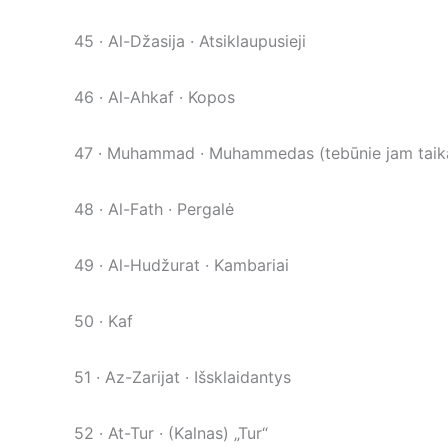
45 · Al-Džasija · Atsiklaupusieji
46 · Al-Ahkaf · Kopos
47 · Muhammad · Muhammedas (tebūnie jam taika 
48 · Al-Fath · Pergalė
49 · Al-Hudžurat · Kambariai
50 · Kaf
51 · Az-Zarijat · Išsklaidantys
52 · At-Tur · (Kalnas) „Tur“