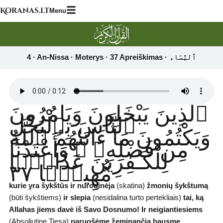
Skip
Koranas.lt
Menu
to
content
ٱلَّذِينَ يَبْخَلُونَ وَيَأْمُرُونَ
ٱلنَّاسَ بِٱلْبُخْلِ
وَيَكْتُمُونَ مَآ ءَاتَىٰهُمُ ٱللَّهُ
مِن فَضْلِهِۦ ۗ وَأَعْتَدْنَا
لِلْكَـٰفِرِينَ عَذَابًۭا
مُّهِينًۭا ٣٧
kurie yra šykštūs ir nurodinėja
(skatina)
žmonių šykštumą
(būti šykštiems)
ir slepia
(nesidalina turto pertekliais)
tai, ką
Allahas jiems davė iš Savo Dosnumo! Ir neigiantiesiems
(Absoliutinę Tiesą)
paruošėme žeminančią bausmę.