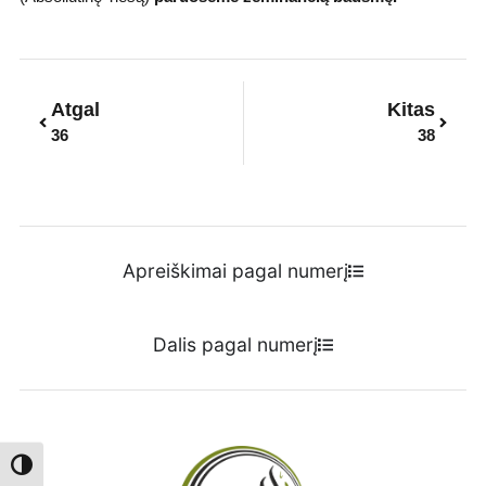
Prev
Next
Atgal
Kitas
36
38
Apreiškimai pagal numerį
Dalis pagal numerį
Toggle High Contrast