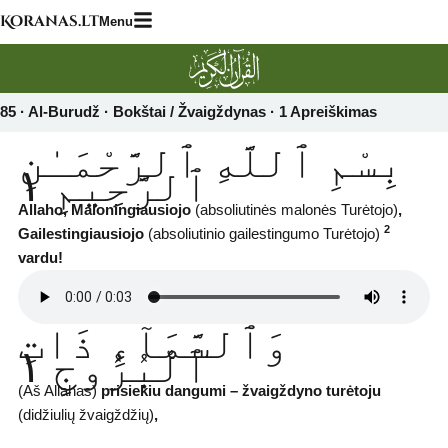
Skip
Koranas.lt
Menu
to
content
85 · Al-Burudž · Bokštai / Žvaigždynas · 1 Apreiškimas‎
بِسْمِ ٱللَّهِ ٱلرَّحْمَـٰنِ
ٱلرَّحِيمِ ١
Allaho, Maloningiausiojo
(absoliutinės malonės Turėtojo)
,
2
Gailestingiausiojo
(absoliutinio gailestingumo Turėtojo)
vardu!
وَٱلسَّمَآءِ ذَاتِ
ٱلْبُرُوجِ ١
(Aš Allahas)
prisiekiu dangumi – žvaigždyno turėtoju
(didžiulių žvaigždžių)
,