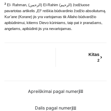
2
El- Rahman, (ﺍﻟﺮﺣﻤﻦ) El-Rahim (ﺍﻟﺮﺣﻴﻢ) žodžiuose
pavartotas artikelis „El“ reiškia būdvardinio žodžio absoliutumą.
Kur’ane (Korane) jis yra vartojamas tik Allaho būdvardžio
apibūdinimui, kitiems Dievo kūriniams, taip pat ir pranašams,
angelams, apibūdinti jis yra nevartojamas.
Next
Kitas
2
Apreiškimai pagal numerį
Dalis pagal numerį