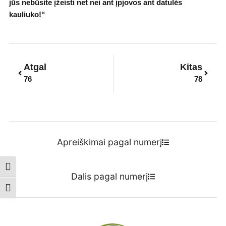
jūs nebūsite įžeisti net nei ant įpjovos ant datulės
kauliuko!“
Prev
Next
Atgal
Kitas
76
78
Apreiškimai pagal numerį
Toggle High Contrast
Dalis pagal numerį
Toggle Font size