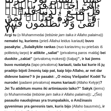
إِلَىٰٓ أَجَلٍۢ قَرِيبٍۢ ۗ
قُلْ مَتَـٰعُ ٱلدُّنْيَا قَلِيلٌۭ
وَٱلْـَٔاخِرَةُ خَيْرٌۭ لِّمَنِ
ٱتَّقَىٰ وَلَا تُظْلَمُونَ فَتِيلًا
٧٧
Argi tu
(o Muhammedai (
tebūnie jam taika ir Allaho palaima
))
nematei tų, kuriems
(prieš Allahui leidus kariauti)
buvo
pasakyta: „Sulaikykite rankas
(nuo kariavimų su priešais iš
politeistų tarpo)
ir atlikite „saliat“
(privalomą paros maldą)
bei
duokite „zakiat“
(privalomą mokestį) (šalpą)
“,
ir kai jiems
buvo nustatyta
(tapo privaloma)
kariauti, tada kai kurie iš jų
pradėjo bijoti žmonių taip pat, kaip bijo Allaho, ar net dar
didesne baime? Ir jie pasakė:
„O mūsų Viešpatie! Kodėl Tu
nurodei
(padarei privaloma)
mums kariauti
(Allaho Kelyje)
?
Jei Tu atidėtum mums iki artimiausio laiko?“
Sakyk
(jiems)
(o Muhammedai (
tebūnie jam taika ir Allaho palaima
))
: „
(Šio)
pasaulio naudojimas yra trumpalaikis, o Amžinasis
gyvenimas yra geresnis tam, kuris bijo
(Allaho bausmės)
,
ir