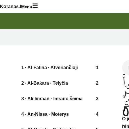
Skip
Koranas.lt
Menu
to
content
1 · Al-Fatiha · Atveriančioji
1
۟
2 · Al-Bakara · Telyčia
2
ْ
ۥ
3 · Ali-Imraan · Imrano šeima
3
َ
4 · An-Nissa · Moterys
4
O j
rėm