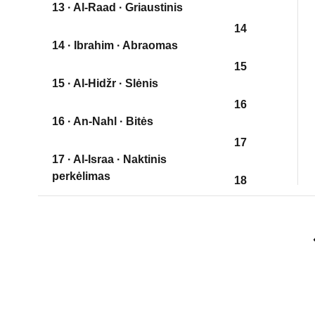
13 · Al-Raad · Griaustinis
14
14 · Ibrahim · Abraomas
15
15 · Al-Hidžr · Slėnis
16
16 · An-Nahl · Bitės
17
17 · Al-Israa · Naktinis
perkėlimas
18
18 · Al-Kehf · Ola
19
19 · Marjam · Marija
20
20 · Taa Haa
21