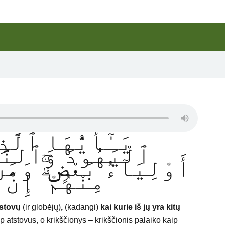
يَـٰٓأَيُّهَا ٱلَّذ
ٱلْيَهُودَ وَٱلنَّصَـ
أَوْلِيَآءُ بَعْضٍۢ ۚ وَمَن
مِنْهُمْ ۗ إِنّ
tstovų
(ir globėjų)
,
(kadangi)
kai kurie iš jų yra kitų
ip atstovus, o krikščionys – krikščionis palaiko kaip