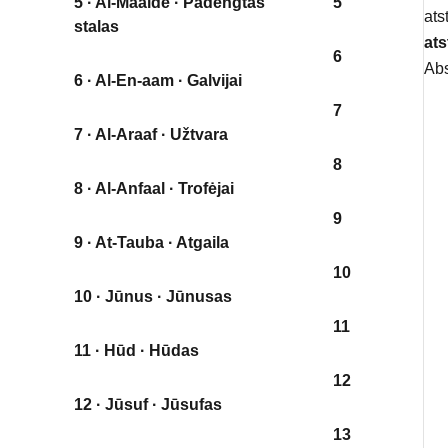
5 · Al-Maaide · Padengtas
5
ats
stalas
ats
6
Abs
6 · Al-En-aam · Galvijai
7
7 · Al-Araaf · Užtvara
8
8 · Al-Anfaal · Trofėjai
9
9 · At-Tauba · Atgaila
10
10 · Jūnus · Jūnusas
11
11 · Hūd · Hūdas
12
12 · Jūsuf · Jūsufas
13