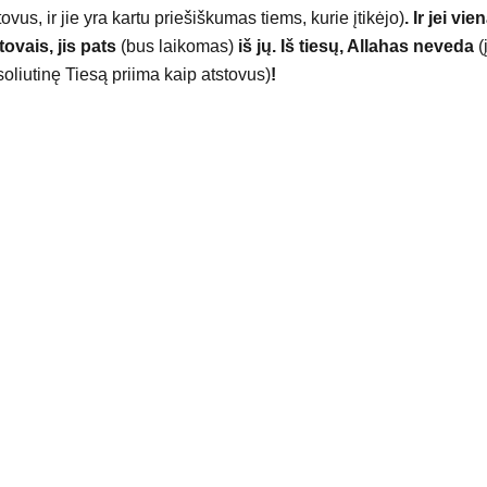
tovus, ir jie yra kartu priešiškumas tiems, kurie įtikėjo)
. Ir jei vi
tovais, jis pats
(bus laikomas)
iš jų. Iš tiesų, Allahas neveda
(
oliutinę Tiesą priima kaip atstovus)
!