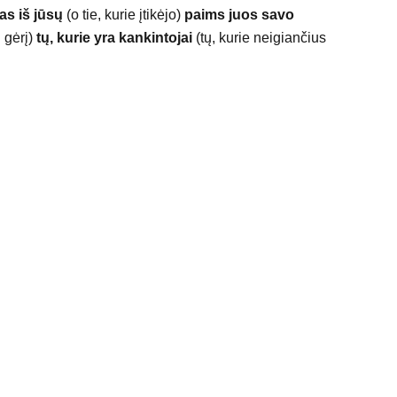
enas iš jūsų
(o tie, kurie įtikėjo)
paims juos savo
į gėrį)
tų, kurie yra
kankintojai
(tų, kurie neigiančius