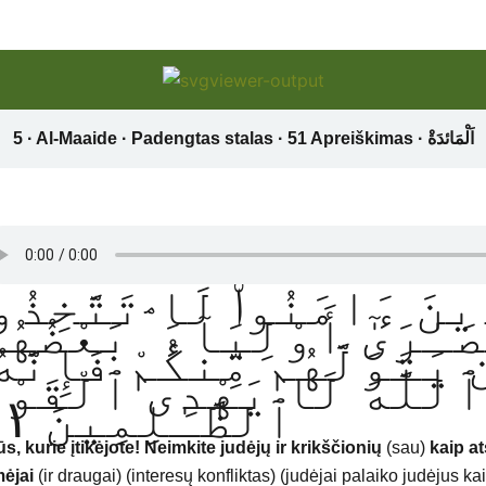
ِينَ ءَامَنُوا۟ لَا تَتَّخِذُوا
ٰرَىٰٓ أَوْلِيَآءَ ۘ بَعْضُهُم
 يَتَوَلَّهُم مِّنكُمْ فَإِنَّهُ
َ ٱللَّهَ لَا يَهْدِى ٱلْقَوْم
ٱلظَّـٰلِمِينَ ٥١
ūs, kurie įtikėjote! Neimkite judėjų ir krikščionių
(sau)
kaip a
ėjai
(ir draugai) (interesų konfliktas) (judėjai palaiko judėjus ka