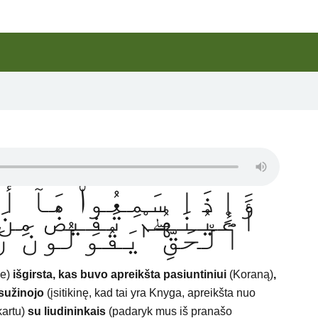
وَإِذَا سَمِعُوا۟ مَآ أُ
أَعْيُنَهُمْ تَفِيضُ مِنَ
ٱلْحَقِّ ۖ يَقُولُونَ ر
me)
išgirsta, kas buvo
apreikšta pasiuntiniui
(Koraną)
,
 sužinojo
(įsitikinę, kad tai yra Knyga, apreikšta nuo
kartu)
su liudininkais
(padaryk mus iš pranašo