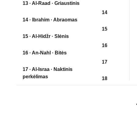
13 · Al-Raad · Griaustinis
14
14 · Ibrahim · Abraomas
15
15 · Al-Hidžr · Slėnis
16
16 · An-Nahl · Bitės
17
17 · Al-Israa · Naktinis
perkėlimas
18
18 · Al-Kehf · Ola
19
19 · Marjam · Marija
20
20 · Taa Haa
21