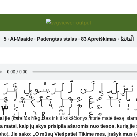
نزِلَ إِلَى ٱلرَّسُولِ تَرَىٰ
 ٱلدَّمْعِ مِمَّا عَرَفُوا۟ مِن
َبَّنَآ ءَامَنَّا فَٱكْتُبْنَ
مَعَ ٱلشَّـٰهِدِينَ ٨٣
ai jie
(karalius Negusas ir kiti krikščionys, kurie matė tiesą isla
a matai, kaip jų akys prisipila ašaromis nuo tiesos, kurią
jie
aho)
.
Jie sako: „O mūsų
Viešpatie! Tikime
mes, įrašyk mus
(