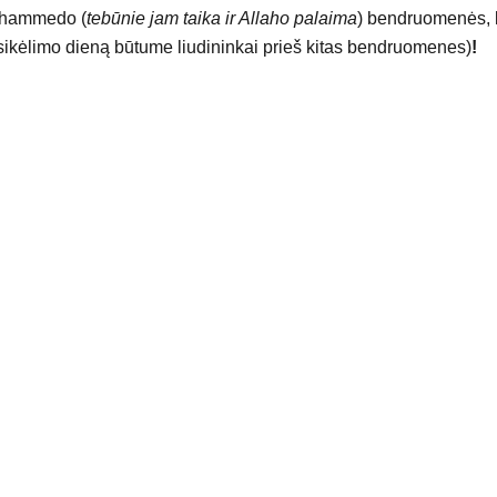
hammedo (
tebūnie jam taika ir Allaho palaima
) bendruomenės, 
sikėlimo dieną būtume liudininkai prieš kitas bendruomenes)
!