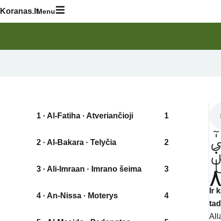
Skip
Koranas.lt
Menu
to
content
1 · Al-Fatiha · Atveriančioji
1
ٓ
2 · Al-Bakara · Telyčia
2
َ
ا
3 · Ali-Imraan · Imrano šeima
3
Ir k
4 · An-Nissa · Moterys
4
tad
All