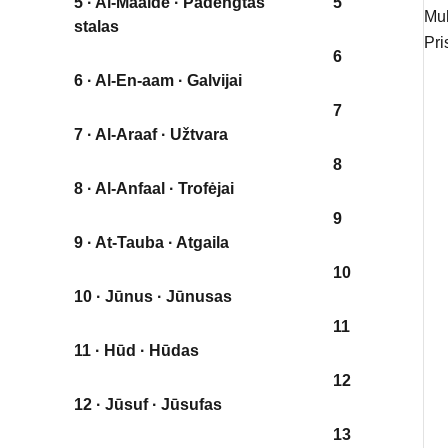
5 · Al-Maaide · Padengtas
5
Mu
stalas
Pri
6
6 · Al-En-aam · Galvijai
7
7 · Al-Araaf · Užtvara
8
8 · Al-Anfaal · Trofėjai
9
9 · At-Tauba · Atgaila
10
10 · Jūnus · Jūnusas
11
11 · Hūd · Hūdas
12
12 · Jūsuf · Jūsufas
13