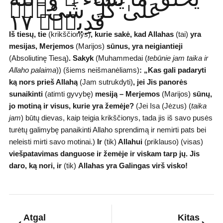
عَلَىٰ كُلِّ شَىْءٍۢ
قَدِيرٌۭ ١٧
Iš tiesų, tie
(krikščionys)
,
kurie sakė, kad Allahas
(tai)
yra
mesijas, Merjemos
(Marijos)
sūnus, yra neigiantieji
(Absoliutinę Tiesą)
.
Sakyk
(Muhammedai (
tebūnie jam taika ir
Allaho palaima
)) (šiems neišmanėliams)
:
„Kas gali padaryti
ką nors prieš Allahą
(Jam sutrukdyti)
,
jei Jis panorės
sunaikinti
(atimti gyvybę)
mesiją – Merjemos
(Marijos)
sūnų,
jo motiną ir visus, kurie yra žemėje?
(Jei Isa (Jėzus) (
taika
jam
) būtų dievas, kaip teigia krikščionys, tada jis iš savo pusės
turėtų galimybę panaikinti Allaho sprendimą ir nemirti pats bei
neleisti mirti savo motinai.)
Ir
(tik)
Allahui
(priklauso) (visas)
viešpatavimas danguose ir žemėje ir viskam tarp jų. Jis
daro, ką nori, ir
(tik)
Allahas yra Galingas virš visko!
Prev
Next
Atgal
Kitas