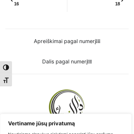
16
18
Apreiškimai pagal numerį
Dalis pagal numerį
Toggle High Contrast
Toggle Font size
Vertiname jūsų privatumą