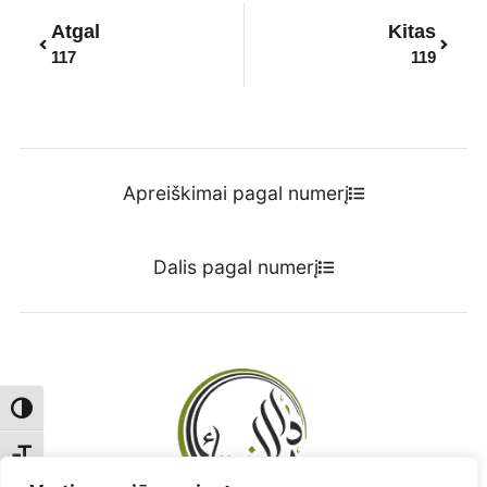
Prev
Next
Atgal
Kitas
117
119
Apreiškimai pagal numerį
Dalis pagal numerį
Toggle High Contrast
Toggle Font size