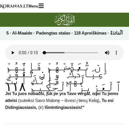
Skip
Koranas.lt
Menu
to
content
إِن تُعَذِّبْهُمْ فَإِنَّهُمْ
عِبَادُكَ ۖ وَإِن تَغْفِرْ
لَهُمْ فَإِنَّكَ أَنتَ
ٱلْعَزِيزُ ٱلْحَكِيمُ ١١٨
Jei Tu juos nubausi, juk jie yra Tavo vergai, o jei Tu jiems
atleisi
(suteiksi Savo Malonę – išvesi į tiesų Kelią)
,
Tu esi
Didingiausiasis,
(ir)
Išmintingiausiasis!“