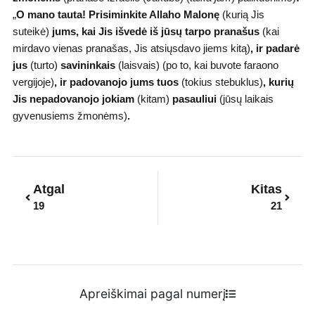
„
O mano tauta! Prisiminkite Allaho Malonę
(kurią Jis
suteikė)
jums, kai Jis išvedė iš jūsų tarpo pranašus
(kai
mirdavo vienas pranašas, Jis atsiųsdavo jiems kitą)
, ir padarė
jus
(turto)
savininkais
(laisvais) (po to, kai buvote faraono
vergijoje)
,
ir padovanojo jums tuos
(tokius stebuklus)
,
kurių
Jis nepadovanojo jokiam
(kitam)
pasauliui
(jūsų laikais
gyvenusiems žmonėms)
.
Prev
Next
Atgal
Kitas
19
21
Apreiškimai pagal numerį