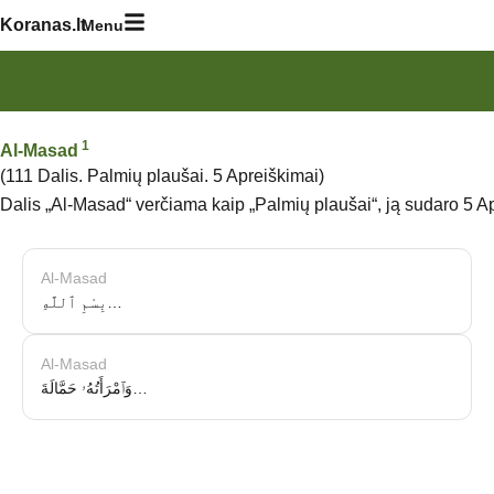
Skip
Koranas.lt
Menu
to
content
1
Al-Masad
(111 Dalis. Palmių plaušai. 5 Apreiškimai)
Dalis „Al-Masad“ verčiama kaip „Palmių plaušai“, ją sudaro 5 A
Al-Masad
بِسْمِ ٱللَّهِ…
Al-Masad
وَٱمْرَأَتُهُۥ حَمَّالَةَ…