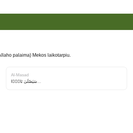
Allaho palaima) Mekos laikotarpiu.
Al-Masad
سَيَصْلَىٰ نَارًۭا…