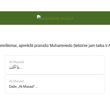
preiškimai, apreikšti pranašo Muhammedo (tebūnie jam taika ir 
Al-Masad
مَآ أَغْنَىٰ…
Al-Masad
Dalis „Al-Masad“…