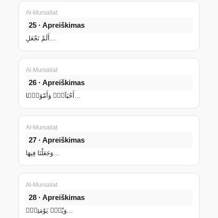
Al-Mursaliat
25 · Apreiškimas
أَلَمْ نَجْعَلِ…
Al-Mursaliat
26 · Apreiškimas
أَحْيَآءًۭ وَأَمْوَٰتًۭا…
Al-Mursaliat
27 · Apreiškimas
وَجَعَلْنَا فِيهَا…
Al-Mursaliat
28 · Apreiškimas
وَيْلٌۭ يَوْمَئِذٍۢ…