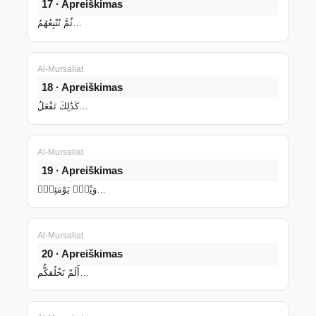
17 · Apreiškimas
ثُمَّ نُتْبِعُهُمُ…
Al-Mursaliat
18 · Apreiškimas
كَذَٰلِكَ نَفْعَلُ…
Al-Mursaliat
19 · Apreiškimas
وَيْلٌۭ يَوْمَئِذٍۢ…
Al-Mursaliat
20 · Apreiškimas
أَلَمْ نَخْلُقكُّم…