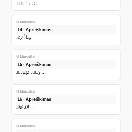
لِيَوْمِ ٱلْفَصْلِ…
Al-Mursaliat
14 · Apreiškimas
وَمَآ أَدْرَىٰكَ…
Al-Mursaliat
15 · Apreiškimas
وَيْلٌۭ يَوْمَئِذٍۢ…
Al-Mursaliat
16 · Apreiškimas
أَلَمْ نُهْلِكِ…
Al-Mursaliat