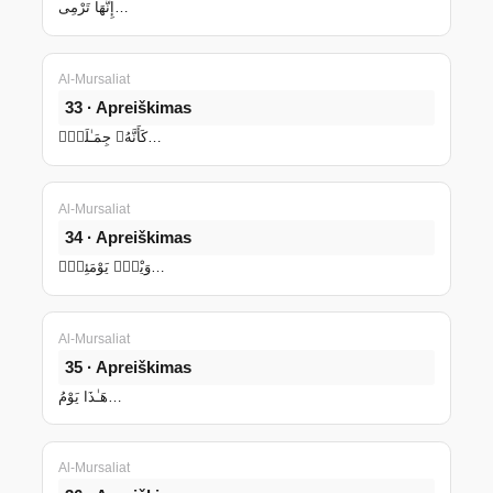
إِنَّهَا تَرْمِى…
Al-Mursaliat
33 · Apreiškimas
كَأَنَّهُۥ جِمَـٰلَتٌۭ…
Al-Mursaliat
34 · Apreiškimas
وَيْلٌۭ يَوْمَئِذٍۢ…
Al-Mursaliat
35 · Apreiškimas
هَـٰذَا يَوْمُ…
Al-Mursaliat