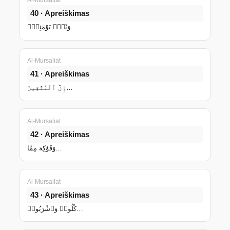
Al-Mursaliat
40 · Apreiškimas
وَيْلٌۭ يَوْمَئِذٍۢ…
Al-Mursaliat
41 · Apreiškimas
إِنَّ ٱلْمُتَّقِينَ…
Al-Mursaliat
42 · Apreiškimas
وَفَوَٰكِهَ مِمَّا…
Al-Mursaliat
43 · Apreiškimas
كُلُوا۟ وَٱشْرَبُوا۟…