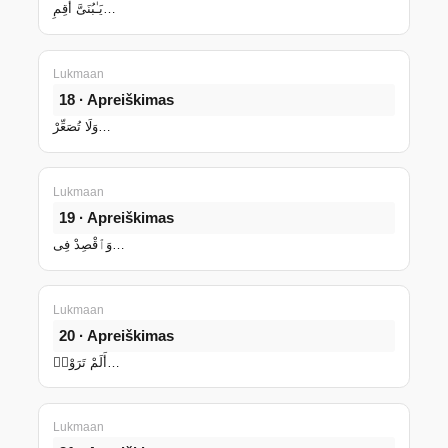
يَـٰبُنَىَّ أَقِمِ…
Lukmaan
18 · Apreiškimas
وَلَا تُصَعِّرْ…
Lukmaan
19 · Apreiškimas
وَٱقْصِدْ فِى…
Lukmaan
20 · Apreiškimas
أَلَمْ تَرَوْا۟…
Lukmaan