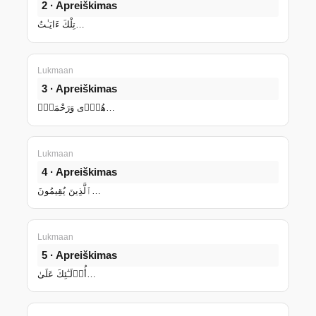
2 · Apreiškimas
تِلْكَ ءَايَـٰتُ…
Lukmaan
3 · Apreiškimas
هُدًۭى وَرَحْمَةًۭ…
Lukmaan
4 · Apreiškimas
ٱلَّذِينَ يُقِيمُونَ…
Lukmaan
5 · Apreiškimas
أُو۟لَـٰٓئِكَ عَلَىٰ…