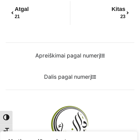
Prev
Next
Atgal
Kitas
21
23
Apreiškimai pagal numerį
Dalis pagal numerį
Toggle High Contrast
Toggle Font size