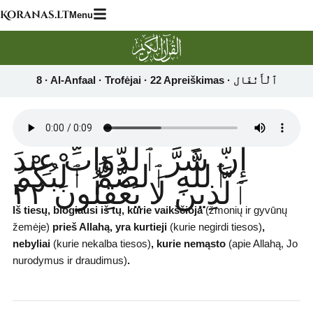
Skip
Koranas.lt
Menu
to
content
إِنَّ شَرَّ ٱلدَّوَآبِّ عِندَ
ٱللَّهِ ٱلصُّمُّ ٱلْبُكْمُ
ٱلَّذِينَ لَا يَعْقِلُونَ ٢٢
Iš tiesų, blogiausi iš tų, kurie vaikščioja
(žmonių ir gyvūnų
žemėje)
prieš Allahą, yra kurtieji
(kurie negirdi tiesos)
,
nebyliai
(kurie nekalba tiesos)
,
kurie nemąsto
(apie Allahą, Jo
nurodymus ir draudimus)
.