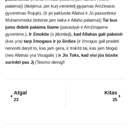
palaima
)) (tikėjimui, per kurį vienintelį įgyjamas Amžinasis
gyvenimas Rojuje)
.
(Ir jei paklusite Allahui ir Jo pasiuntiniui
Muhammedui (
tebūnie jam taika ir Allaho palaima
))
Tai bus
jums didelė palaima šiame
(pasaulyje ir Amžinajame
gyvenime.)
. Ir žinokite
(o įtikintieji)
,
kad Allahas gali pakeisti
(kas yra)
tarp žmogaus ir jo širdies
(ir žmogus gali pradėti
nenorėti daryti to, kas jam gera, ir trokšti tai, kas jam bloga)
(nes Allahas yra Visagalis )
ir Jis
Toks,
kad visi jūs būsite
surinkti pas Jį
(Teismo dieną)
!
Prev
Next
Atgal
Kitas
23
25