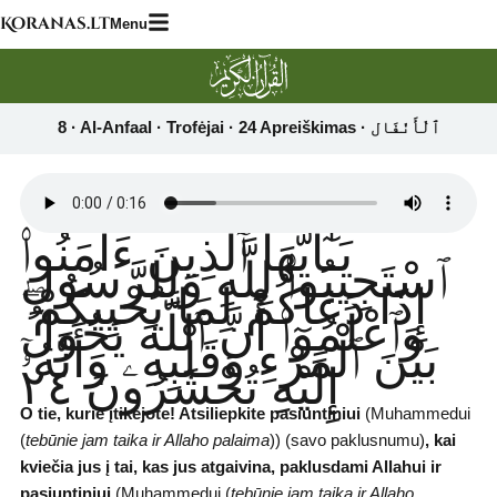
Skip
Koranas.lt
Menu
to
content
يَـٰٓأَيُّهَا ٱلَّذِينَ ءَامَنُوا۟
ٱسْتَجِيبُوا۟ لِلَّهِ وَلِلرَّسُولِ
إِذَا دَعَاكُمْ لِمَا يُحْيِيكُمْ ۖ
وَٱعْلَمُوٓا۟ أَنَّ ٱللَّهَ يَحُولُ
بَيْنَ ٱلْمَرْءِ وَقَلْبِهِۦ وَأَنَّهُۥٓ
إِلَيْهِ تُحْشَرُونَ ٢٤
O tie, kurie įtikėjote! Atsiliepkite pasiuntiniui
(Muhammedui
(
tebūnie jam taika ir Allaho palaima
)) (savo paklusnumu)
,
kai
kviečia jus į tai, kas jus atgaivina, paklusdami Allahui ir
pasiuntiniui
(Muhammedui (
tebūnie jam taika ir Allaho