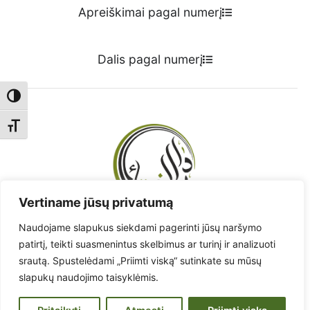
Apreiškimai pagal numerį
Dalis pagal numerį
Toggle High Contrast
Toggle Font size
Vertiname jūsų privatumą
Naudojame slapukus siekdami pagerinti jūsų naršymo
Radote klaidą? - Praneškite!
patirtį, teikti suasmenintus skelbimus ar turinį ir analizuoti
srautą. Spustelėdami „Priimti viską“ sutinkate su mūsų
Pranešti apie klaidą
slapukų naudojimo taisyklėmis.
www.muftiate.lt
Lietuvos musulmonų religinių bendruomenių taryba.