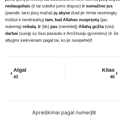
nedaugeliais
(ir tai suteikė jums drąsos)
ir sumažino jus
(parodė, tarsi jūsų mažai)
jų akyse
(kad jie rimtai nesirengtų
mūšiui ir nesitrauktų)
tam, kad Allahas nuspręstų
(jau
nulemtą)
reikalą. Ir
(tik)
pas
(vienintelį)
Allahą grįžta
(visi)
darbai
(susiję su šiuo pasauliu ir Amžinuoju gyvenimu) (ir Jis
atlygins kiekvienam pagal tai, ko jis nusipelnė)
!
Prev
Next
Atgal
Kitas
43
45
Apreiškimai pagal numerį