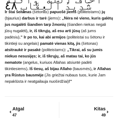
شَدِيدُ ٱلْعِقَابِ ٤٨
Ir štai šeitanas
(šėtonas)
papuošė jiems
(politeistams)
jų
(bjaurius)
darbus ir tarė
(jiems)
:
„Nėra nė vieno, kuris galėtų
jus nugalėti šiandien tarp žmonių
(šiandien niekas negali
jūsų nugalėti)
, ir, iš tikrųjų, aš esu arti jūsų
(aš jums
padėsiu)
.“
Ir po to, kai abi armijos
(politeistai su šėtonu ir
tikintieji su angelais)
pamatė vienas kitą, jis
(šėtonas)
atsitraukė ir pasakė
(politeistams)
:
„Tikrai, aš su jumis
niekuo nesusijęs; ir, iš tikrųjų, aš matau tai, ko jūs
nematote
(angelus, kuriuos Allahas atsiuntė padėti
tikintiesiems)
.
Iš tiesų, aš bijau Allaho
(bausmės)
, ir
Allahas
yra Rūstus bausmėje
(Jis griežtai nubaus tuos, kurie Jam
nepaklūsta ir neatgailauja nuoširdžiai)
!“
Prev
Next
Atgal
Kitas
47
49