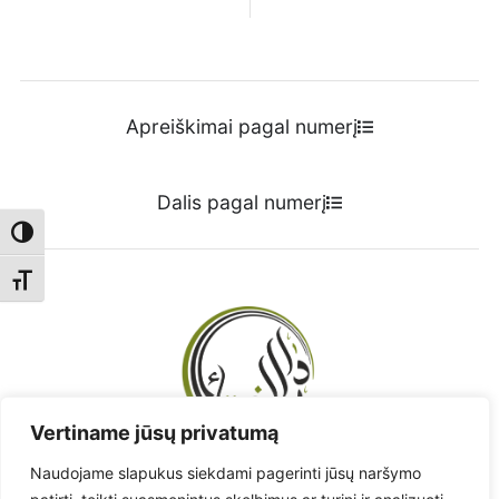
Apreiškimai pagal numerį
Dalis pagal numerį
Toggle High Contrast
Toggle Font size
Vertiname jūsų privatumą
Naudojame slapukus siekdami pagerinti jūsų naršymo
Radote klaidą? - Praneškite!