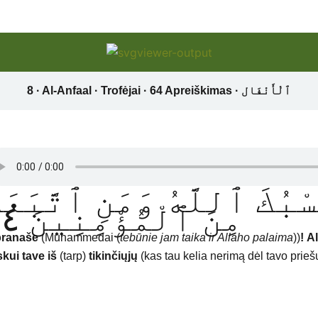
َسْبُكَ ٱللَّهُ وَمَنِ ٱتَّبَعَك
مِنَ ٱلْمُؤْمِنِينَ ٦٤
pranaše
(Muhammedai (
tebūnie jam taika ir Allaho palaima
))
!
Al
skui tave
iš
(tarp)
tikinčiųjų
(kas tau kelia nerimą dėl tavo prieš