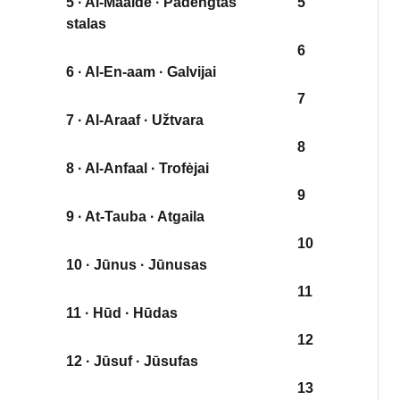
5 · Al-Maaide · Padengtas
5
stalas
6
6 · Al-En-aam · Galvijai
7
7 · Al-Araaf · Užtvara
8
8 · Al-Anfaal · Trofėjai
9
9 · At-Tauba · Atgaila
10
10 · Jūnus · Jūnusas
11
11 · Hūd · Hūdas
12
12 · Jūsuf · Jūsufas
13