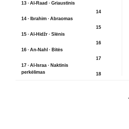
13 · Al-Raad · Griaustinis
14
14 · Ibrahim · Abraomas
15
15 · Al-Hidžr · Slėnis
16
16 · An-Nahl · Bitės
17
17 · Al-Israa · Naktinis
perkėlimas
18
18 · Al-Kehf · Ola
19
19 · Marjam · Marija
20
20 · Taa Haa
21