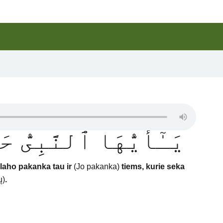
يَـٰٓأَيُّهَا ٱلنَّبِىُّ ح
laho pakanka tau ir
(Jo pakanka)
tiems, kurie seka
ų)
.