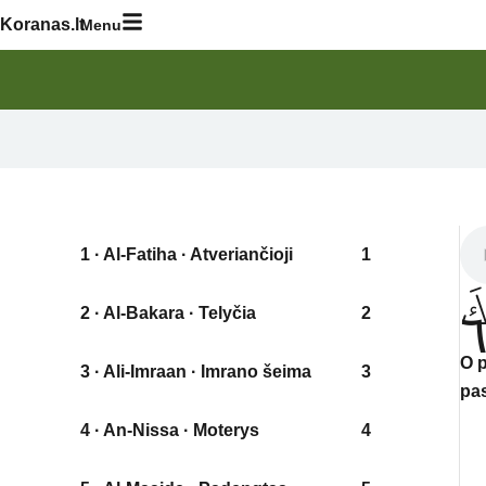
Skip
Koranas.lt
Menu
to
content
1 · Al-Fatiha · Atveriančioji
1
َ
2 · Al-Bakara · Telyčia
2
O 
3 · Ali-Imraan · Imrano šeima
3
pa
4 · An-Nissa · Moterys
4