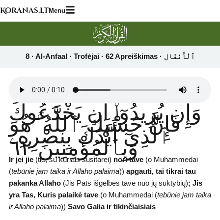
Skip
Koranas.lt
Menu
to
content
وَإِن يُرِيدُوٓا۟ أَن يَخْدَعُوكَ
فَإِنَّ حَسْبَكَ ٱللَّهُ ۚ هُوَ
ٱلَّذِىٓ أَيَّدَكَ بِنَصْرِهِۦ
وَبِٱلْمُؤْمِنِينَ ٦٢
Ir jei jie
(tie, su kuriais susitarei)
nori tave
(o Muhammedai
(
tebūnie jam taika ir Allaho palaima
))
apgauti, tai tikrai tau
pakanka Allaho
(Jis Pats išgelbės tave nuo jų suktybių)
;
Jis
yra Tas, Kuris palaikė tave
(o Muhammedai (
tebūnie jam taika
ir Allaho palaima
))
Savo Galia ir tikinčiaisiais