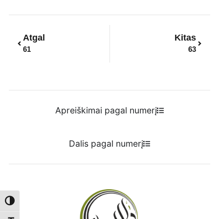
Prev
Next
Atgal
Kitas
61
63
Apreiškimai pagal numerį
Dalis pagal numerį
Toggle High Contrast