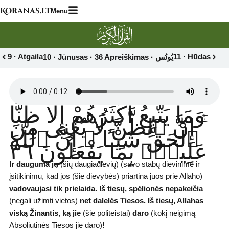
Skip
Koranas.lt
Menu
to
content
9 · Atgaila
11 · Hūdas
وَمَا يَتَّبِعُ أَكْثَرُهُمْ إِلَّا ظَنًّا
ۚ إِنَّ ٱلظَّنَّ لَا يُغْنِى مِنَ
ٱلْحَقِّ شَيْـًٔا ۚ إِنَّ ٱللَّهَ
عَلِيمٌۢ بِمَا يَفْعَلُونَ ٣٦
Ir dauguma jų
(šių daugiadievių) (savo stabų dievinime ir
įsitikinimu, kad jos (šie dievybės) priartina juos prie Allaho)
vadovaujasi tik prielaida. Iš tiesų, spėlionės nepakeičia
(negali užimti vietos)
net dalelės Tiesos. Iš tiesų, Allahas
viską Žinantis, ką jie
(šie politeistai)
daro
(kokį neigimą
Absoliutinės Tiesos jie daro)
!