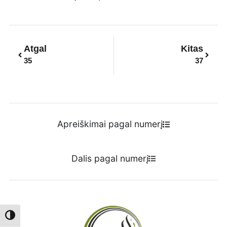
Prev
Next
Atgal
Kitas
35
37
Apreiškimai pagal numerį
Dalis pagal numerį
Toggle High Contrast