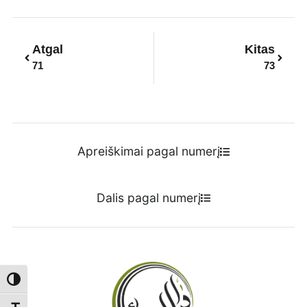
Prev
Next
Atgal
Kitas
71
73
Apreiškimai pagal numerį
Dalis pagal numerį
Toggle High Contrast