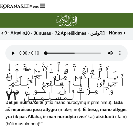
Skip
Koranas.lt
Menu
to
content
9 · Atgaila
11 · Hūdas
فَإِن تَوَلَّيْتُمْ فَمَا
سَأَلْتُكُم مِّنْ أَجْرٍ ۖ إِنْ
أَجْرِىَ إِلَّا عَلَى ٱللَّهِ ۖ
وَأُمِرْتُ أَنْ أَكُونَ مِنَ
ٱلْمُسْلِمِينَ ٧٢
Bet jei nusisuksite
(nuo mano nurodymų ir priminimų)
,
tada
aš neprašiau jūsų atlygio
(mokėjimo)
:
Iš tiesų, mano atlygis
yra tik pas Allahą, ir man nurodyta
(visiškai)
atsiduoti
(Jam)
(būti musulmonu)
!“