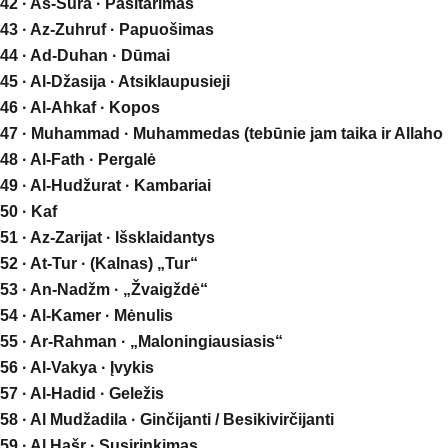
42 · Aš-Šura · Pasitarimas
43 · Az-Zuhruf · Papuošimas
44 · Ad-Duhan · Dūmai
45 · Al-Džasija · Atsiklaupusieji
46 · Al-Ahkaf · Kopos
47 · Muhammad · Muhammedas (tebūnie jam taika ir Allaho 
48 · Al-Fath · Pergalė
49 · Al-Hudžurat · Kambariai
50 · Kaf
51 · Az-Zarijat · Išsklaidantys
52 · At-Tur · (Kalnas) „Tur“
53 · An-Nadžm · „Žvaigždė“
54 · Al-Kamer · Mėnulis
55 · Ar-Rahman · „Maloningiausiasis“
56 · Al-Vakya · Įvykis
57 · Al-Hadid · Geležis
58 · Al Mudžadila · Ginčijanti / Besikivirčijanti
59 · Al Hašr · Susirinkimas