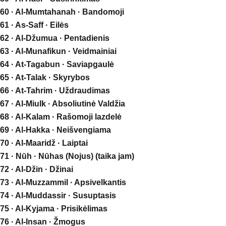
60 · Al-Mumtahanah · Bandomoji
61 · As-Saff · Eilės
62 · Al-Džumua · Pentadienis
63 · Al-Munafikun · Veidmainiai
64 · At-Tagabun · Saviapgaulė
65 · At-Talak · Skyrybos
66 · At-Tahrim · Uždraudimas
67 · Al-Miulk · Absoliutinė Valdžia
68 · Al-Kalam · Rašomoji lazdelė
69 · Al-Hakka · Neišvengiama
70 · Al-Maaridž · Laiptai
71 · Nūh · Nūhas (Nojus) (taika jam)
72 · Al-Džin · Džinai
73 · Al-Muzzammil · Apsivelkantis
74 · Al-Muddassir · Susuptasis
75 · Al-Kyjama · Prisikėlimas
76 · Al-Insan · Žmogus