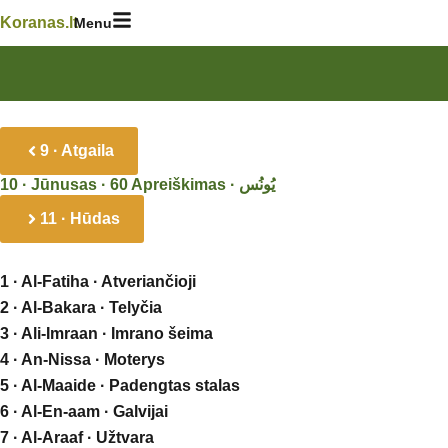
Skip
Koranas.lt
Menu
to
content
9 · Atgaila
11 · Hūdas
1 · Al-Fatiha · Atveriančioji
2 · Al-Bakara · Telyčia
3 · Ali-Imraan · Imrano šeima
4 · An-Nissa · Moterys
5 · Al-Maaide · Padengtas stalas
6 · Al-En-aam · Galvijai
7 · Al-Araaf · Užtvara