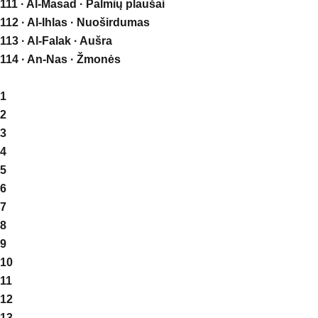
111 · Al-Masad · Palmių plaušai
112 · Al-Ihlas · Nuoširdumas
113 · Al-Falak · Aušra
114 · An-Nas · Žmonės
1
2
3
4
5
6
7
8
9
10
11
12
13