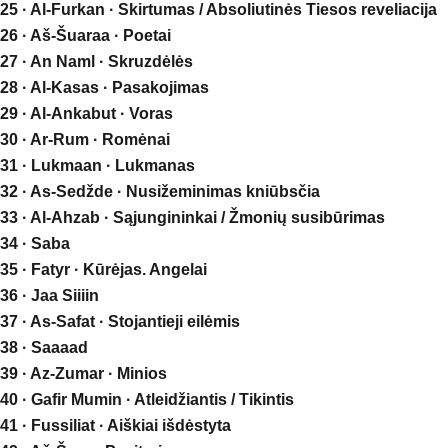
25 · Al-Furkan · Skirtumas / Absoliutinės Tiesos reveliacija
26 · Aš-Šuaraa · Poetai
27 · An Naml · Skruzdėlės
28 · Al-Kasas · Pasakojimas
29 · Al-Ankabut · Voras
30 · Ar-Rum · Romėnai
31 · Lukmaan · Lukmanas
32 · As-Sedžde · Nusižeminimas kniūbsčia
33 · Al-Ahzab · Sąjungininkai / Žmonių susibūrimas
34 · Saba
35 · Fatyr · Kūrėjas. Angelai
36 · Jaa Siiiin
37 · As-Safat · Stojantieji eilėmis
38 · Saaaad
39 · Az-Zumar · Minios
40 · Gafir Mumin · Atleidžiantis / Tikintis
41 · Fussiliat · Aiškiai išdėstyta