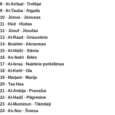
8 · Al-Anfaal · Trofėjai
9 · At-Tauba · Atgaila
10 · Jūnus · Jūnusas
11 · Hūd · Hūdas
12 · Jūsuf · Jūsufas
13 · Al-Raad · Griaustinis
14 · Ibrahim · Abraomas
15 · Al-Hidžr · Slėnis
16 · An-Nahl · Bitės
17 · Al-Israa · Naktinis perkėlimas
18 · Al-Kehf · Ola
19 · Marjam · Marija
20 · Taa Haa
21 · Al-Anbija · Pranašai
22 · Al-Hadž · Pilgriminė
23 · Al-Muminun · Tikintieji
24 · An-Nur · Šviesa