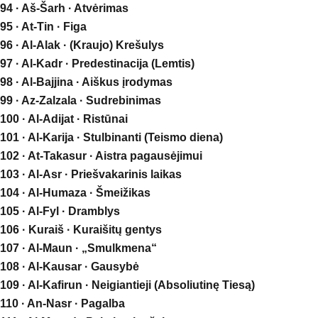
94 · Aš-Šarh · Atvėrimas
95 · At-Tin · Figa
96 · Al-Alak · (Kraujo) Krešulys
97 · Al-Kadr · Predestinacija (Lemtis)
98 · Al-Bajjina · Aiškus įrodymas
99 · Az-Zalzala · Sudrebinimas
100 · Al-Adijat · Ristūnai
101 · Al-Karija · Stulbinanti (Teismo diena)
102 · At-Takasur · Aistra pagausėjimui
103 · Al-Asr · Priešvakarinis laikas
104 · Al-Humaza · Šmeižikas
105 · Al-Fyl · Dramblys
106 · Kuraiš · Kuraišitų gentys
107 · Al-Maun · „Smulkmena“
108 · Al-Kausar · Gausybė
109 · Al-Kafirun · Neigiantieji (Absoliutinę Tiesą)
110 · An-Nasr · Pagalba