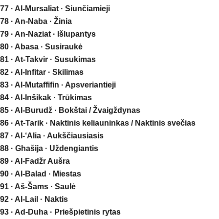
77 · Al-Mursaliat · Siunčiamieji
78 · An-Naba · Žinia
79 · An-Naziat · Išlupantys
80 · Abasa · Susiraukė
81 · At-Takvir · Susukimas
82 · Al-Infitar · Skilimas
83 · Al-Mutaffifin · Apsveriantieji
84 · Al-Inšikak · Trūkimas
85 · Al-Burudž · Bokštai / Žvaigždynas
86 · At-Tarik · Naktinis keliauninkas / Naktinis svečias
87 · Al-‘Alia · Aukščiausiasis
88 · Ghašija · Uždengiantis
89 · Al-Fadžr Aušra
90 · Al-Balad · Miestas
91 · Aš-Šams · Saulė
92 · Al-Lail · Naktis
93 · Ad-Duha · Priešpietinis rytas