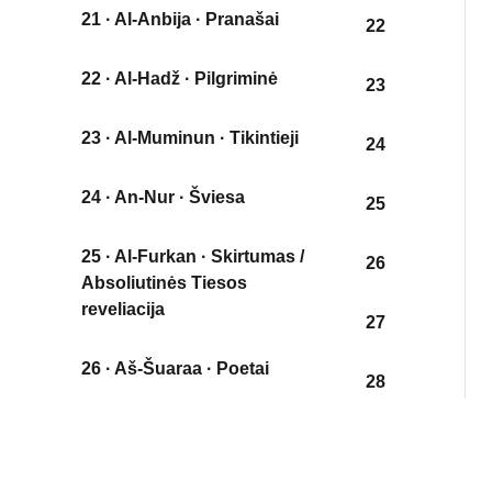
21 · Al-Anbija · Pranašai
22
22 · Al-Hadž · Pilgriminė
23
23 · Al-Muminun · Tikintieji
24
24 · An-Nur · Šviesa
25
25 · Al-Furkan · Skirtumas /
26
Absoliutinės Tiesos
reveliacija
27
26 · Aš-Šuaraa · Poetai
28
27 · An Naml · Skruzdėlės
29
28 · Al-Kasas · Pasakojimas