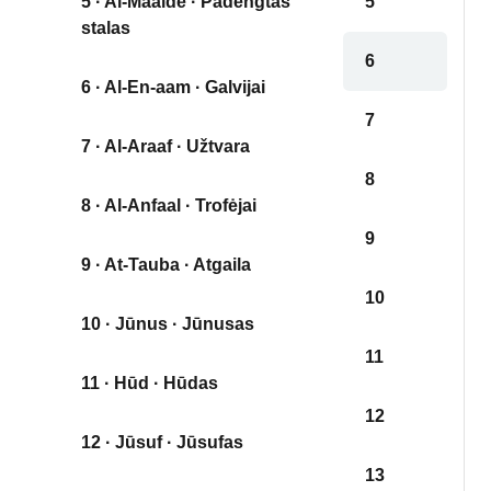
5 · Al-Maaide · Padengtas
5
stalas
6
6 · Al-En-aam · Galvijai
7
7 · Al-Araaf · Užtvara
8
8 · Al-Anfaal · Trofėjai
9
9 · At-Tauba · Atgaila
10
10 · Jūnus · Jūnusas
11
11 · Hūd · Hūdas
12
12 · Jūsuf · Jūsufas
13