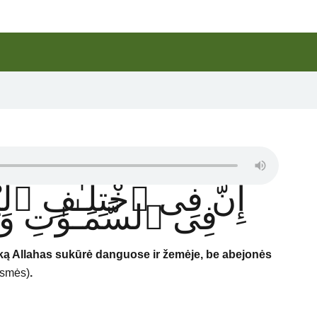
إِنَّ فِى ٱخْتِلَـٰفِ ٱلَّيْ
فِى ٱلسَّمَـٰوَٰتِ وَٱ
i, ką Allahas sukūrė danguose
ir žemėje, be abejonės
usmės)
.