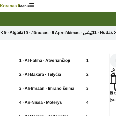
Skip
Koranas.lt
Menu
to
content
9 · Atgaila
11 · Hūdas
1 · Al-Fatiha · Atveriančioji
1
ُ
2 · Al-Bakara · Telyčia
2
ۢ
3 · Ali-Imraan · Imrano šeima
3
Iš 
(yr
4 · An-Nissa · Moterys
4