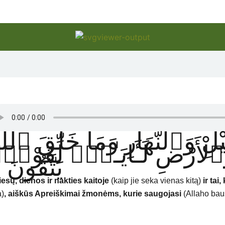
لِ وَٱلنَّهَارِ وَمَا خَلَقَ ٱللَّه
لْأَرْضِ لَـَٔايَـٰتٍۢ لِّقَوْمٍ
يَتَّقُونَ ٦
tiesų, dienos ir nakties kaitoje
(kaip jie seka vienas kitą)
ir ta
a)
,
aiškūs Apreiškimai žmonėms, kurie
saugojasi
(Allaho ba