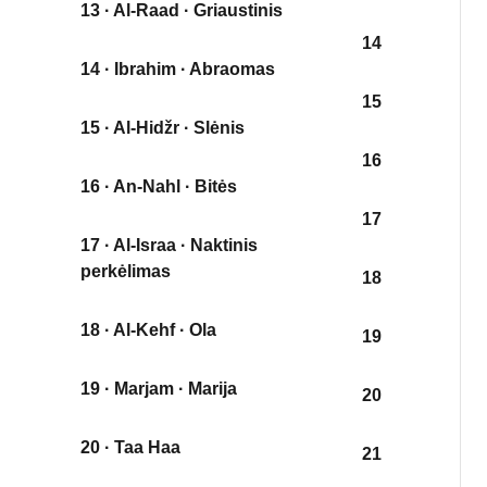
13 · Al-Raad · Griaustinis
14
14 · Ibrahim · Abraomas
15
15 · Al-Hidžr · Slėnis
16
16 · An-Nahl · Bitės
17
17 · Al-Israa · Naktinis
perkėlimas
18
18 · Al-Kehf · Ola
19
19 · Marjam · Marija
20
20 · Taa Haa
21