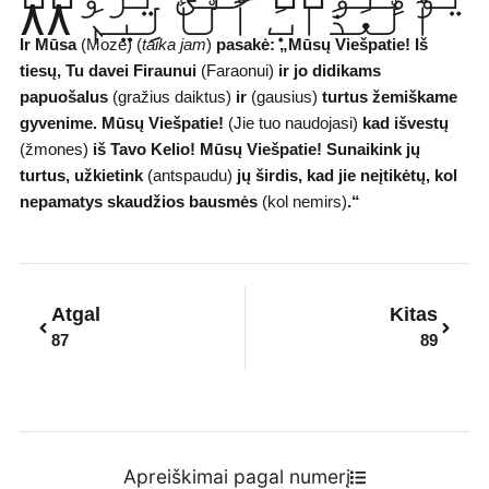
ٱلْعَذَابَ ٱلْأَلِيمَ ٨٨
Ir Mūsa
(Mozė) (
taika jam
)
pasakė: „Mūsų Viešpatie! Iš
tiesų, Tu davei Firaunui
(Faraonui)
ir jo didikams
papuošalus
(gražius daiktus)
ir
(gausius)
turtus žemiškame
gyvenime. Mūsų Viešpatie!
(Jie tuo naudojasi)
kad išvestų
(žmones)
iš Tavo Kelio! Mūsų Viešpatie! Sunaikink jų
turtus, užkietink
(antspaudu)
jų širdis, kad jie neįtikėtų, kol
nepamatys skaudžios bausmės
(kol nemirs)
.“
Prev
Next
Atgal
Kitas
87
89
Apreiškimai pagal numerį