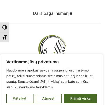
Dalis pagal numerį
Toggle High Contrast
Toggle Font size
Vertiname jūsų privatumą
Naudojame slapukus siekdami pagerinti jūsų naršymo
Radote klaidą? - Praneškite!
patirtį, teikti suasmenintus skelbimus ar turinį ir analizuoti
srautą. Spustelėdami „Priimti viską“ sutinkate su mūsų
Pranešti apie klaidą
slapukų naudojimo taisyklėmis.
www.muftiate.lt
Lietuvos musulmonų religinių bendruomenių taryba.
Pritaikyti
Atmesti
Priimti viską
© 2026 Korano vertimas į lietuvių kalbą.