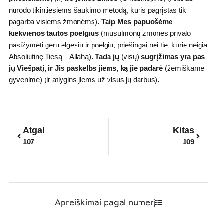
nurodo tikintiesiems šaukimo metodą, kuris pagrįstas tik
pagarba visiems žmonėms)
.
Taip Mes papuošėme
kiekvienos tautos poelgius
(musulmonų žmonės privalo
pasižymėti geru elgesiu ir poelgiu, priešingai nei tie, kurie neigia
Absoliutinę Tiesą – Allahą)
. Tada jų
(visų)
sugrįžimas yra pas
jų Viešpatį, ir Jis paskelbs jiems, ką jie padarė
(žemiškame
gyvenime) (ir atlygins jiems už visus jų darbus)
.
Prev
Next
Atgal
Kitas
107
109
Apreiškimai pagal numerį