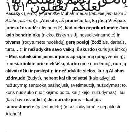
لَعَلَّكُمْ تَعْقِلُونَ ١٥١
Pasakyk
(jiems) (o pranaše Muhammedai (
tebūnie jam taika ir
Allaho palaima
))
:
„
Ateikite, aš pranešiu tai, ką jūsų Viešpats
jums uždraudė:
(Jis nurodė)
, kad nieko neprikurtumėte Jam
kaip bendrininkų
(nieko, išskyrus Jį, nesudievintumėte)
ir
tėvams
(rodytumėte nuoširdų)
gerą poelgį
(žodžiais, darbais,
turtu,…)
;
ir nežudykite savo vaikų iš skurdo
(kuris jus ištiko)
– Mes
suteiksime jiems ir jums aprūpinimą
(pragyvenimą)
;
ir nesiartinkite prie niekšiškų darbų
(prie nuodėmių)
,
nuo jų
akivaizdžių ir paslėptų; ir nežudykite sielos, kurią Allahas
uždraudė
(žudyti)
, nebent kai tik teisėtai
(kaip atlygį už
nužudymą; santuoką pažinojusių svetimautojų nužudymas; to,
kuris nusisuko nuo tikėjimo po to, kai įtikėjo, nužudymas)
.
Tai
(kas buvo išvardinta)
Jis nurodė jums – kad jūs
suprastumėte
(galvotumėte) (ir susilaikytumėte nepaklusti
Allahui)
!