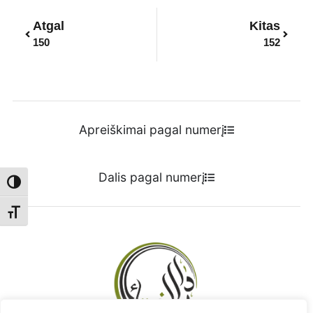
Prev
Next
Atgal
Kitas
150
152
Apreiškimai pagal numerį
Dalis pagal numerį
Toggle High Contrast
Toggle Font size