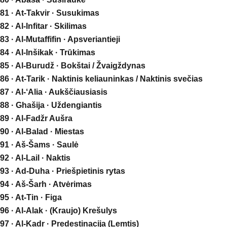
81 · At-Takvir · Susukimas
82 · Al-Infitar · Skilimas
83 · Al-Mutaffifin · Apsveriantieji
84 · Al-Inšikak · Trūkimas
85 · Al-Burudž · Bokštai / Žvaigždynas
86 · At-Tarik · Naktinis keliauninkas / Naktinis svečias
87 · Al-‘Alia · Aukščiausiasis
88 · Ghašija · Uždengiantis
89 · Al-Fadžr Aušra
90 · Al-Balad · Miestas
91 · Aš-Šams · Saulė
92 · Al-Lail · Naktis
93 · Ad-Duha · Priešpietinis rytas
94 · Aš-Šarh · Atvėrimas
95 · At-Tin · Figa
96 · Al-Alak · (Kraujo) Krešulys
97 · Al-Kadr · Predestinacija (Lemtis)