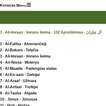
Skip
Koranas.lt
Menu
to
content
1 · Al-Fatiha · Atveriančioji
2 · Al-Bakara · Telyčia
3 · Ali-Imraan · Imrano šeima
4 · An-Nissa · Moterys
5 · Al-Maaide · Padengtas stalas
6 · Al-En-aam · Galvijai
7 · Al-Araaf · Užtvara
8 · Al-Anfaal · Trofėjai
9 · At-Tauba · Atgaila
10 · Jūnus · Jūnusas
11 · Hūd · Hūdas