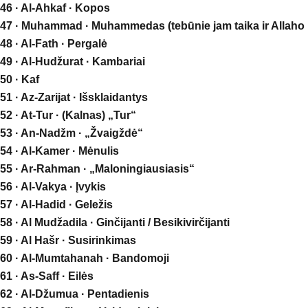
46 · Al-Ahkaf · Kopos
47 · Muhammad · Muhammedas (tebūnie jam taika ir Allaho 
48 · Al-Fath · Pergalė
49 · Al-Hudžurat · Kambariai
50 · Kaf
51 · Az-Zarijat · Išsklaidantys
52 · At-Tur · (Kalnas) „Tur“
53 · An-Nadžm · „Žvaigždė“
54 · Al-Kamer · Mėnulis
55 · Ar-Rahman · „Maloningiausiasis“
56 · Al-Vakya · Įvykis
57 · Al-Hadid · Geležis
58 · Al Mudžadila · Ginčijanti / Besikivirčijanti
59 · Al Hašr · Susirinkimas
60 · Al-Mumtahanah · Bandomoji
61 · As-Saff · Eilės
62 · Al-Džumua · Pentadienis