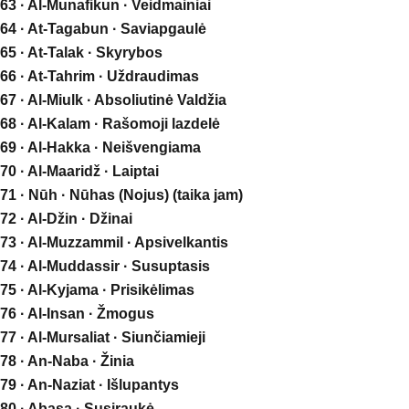
63 · Al-Munafikun · Veidmainiai
64 · At-Tagabun · Saviapgaulė
65 · At-Talak · Skyrybos
66 · At-Tahrim · Uždraudimas
67 · Al-Miulk · Absoliutinė Valdžia
68 · Al-Kalam · Rašomoji lazdelė
69 · Al-Hakka · Neišvengiama
70 · Al-Maaridž · Laiptai
71 · Nūh · Nūhas (Nojus) (taika jam)
72 · Al-Džin · Džinai
73 · Al-Muzzammil · Apsivelkantis
74 · Al-Muddassir · Susuptasis
75 · Al-Kyjama · Prisikėlimas
76 · Al-Insan · Žmogus
77 · Al-Mursaliat · Siunčiamieji
78 · An-Naba · Žinia
79 · An-Naziat · Išlupantys
80 · Abasa · Susiraukė