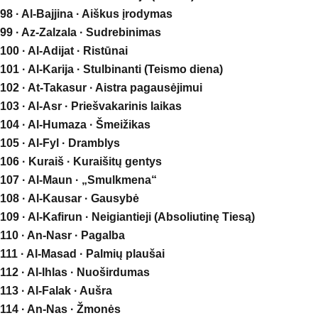
98 · Al-Bajjina · Aiškus įrodymas
99 · Az-Zalzala · Sudrebinimas
100 · Al-Adijat · Ristūnai
101 · Al-Karija · Stulbinanti (Teismo diena)
102 · At-Takasur · Aistra pagausėjimui
103 · Al-Asr · Priešvakarinis laikas
104 · Al-Humaza · Šmeižikas
105 · Al-Fyl · Dramblys
106 · Kuraiš · Kuraišitų gentys
107 · Al-Maun · „Smulkmena“
108 · Al-Kausar · Gausybė
109 · Al-Kafirun · Neigiantieji (Absoliutinę Tiesą)
110 · An-Nasr · Pagalba
111 · Al-Masad · Palmių plaušai
112 · Al-Ihlas · Nuoširdumas
113 · Al-Falak · Aušra
114 · An-Nas · Žmonės