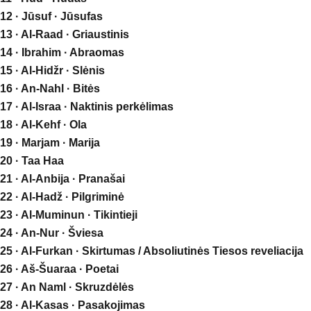
12 · Jūsuf · Jūsufas
13 · Al-Raad · Griaustinis
14 · Ibrahim · Abraomas
15 · Al-Hidžr · Slėnis
16 · An-Nahl · Bitės
17 · Al-Israa · Naktinis perkėlimas
18 · Al-Kehf · Ola
19 · Marjam · Marija
20 · Taa Haa
21 · Al-Anbija · Pranašai
22 · Al-Hadž · Pilgriminė
23 · Al-Muminun · Tikintieji
24 · An-Nur · Šviesa
25 · Al-Furkan · Skirtumas / Absoliutinės Tiesos reveliacija
26 · Aš-Šuaraa · Poetai
27 · An Naml · Skruzdėlės
28 · Al-Kasas · Pasakojimas