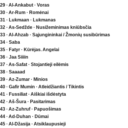
29 · Al-Ankabut · Voras
30 · Ar-Rum · Romėnai
31 · Lukmaan · Lukmanas
32 · As-Sedžde · Nusižeminimas kniūbsčia
33 · Al-Ahzab · Sąjungininkai / Žmonių susibūrimas
34 · Saba
35 · Fatyr · Kūrėjas. Angelai
36 · Jaa Siiiin
37 · As-Safat · Stojantieji eilėmis
38 · Saaaad
39 · Az-Zumar · Minios
40 · Gafir Mumin · Atleidžiantis / Tikintis
41 · Fussiliat · Aiškiai išdėstyta
42 · Aš-Šura · Pasitarimas
43 · Az-Zuhruf · Papuošimas
44 · Ad-Duhan · Dūmai
45 · Al-Džasija · Atsiklaupusieji