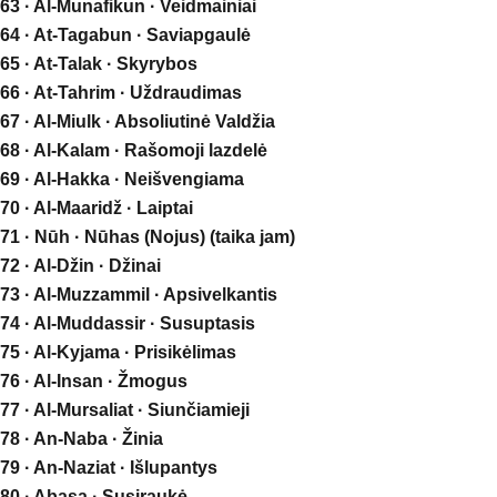
63 · Al-Munafikun · Veidmainiai
64 · At-Tagabun · Saviapgaulė
65 · At-Talak · Skyrybos
66 · At-Tahrim · Uždraudimas
67 · Al-Miulk · Absoliutinė Valdžia
68 · Al-Kalam · Rašomoji lazdelė
69 · Al-Hakka · Neišvengiama
70 · Al-Maaridž · Laiptai
71 · Nūh · Nūhas (Nojus) (taika jam)
72 · Al-Džin · Džinai
73 · Al-Muzzammil · Apsivelkantis
74 · Al-Muddassir · Susuptasis
75 · Al-Kyjama · Prisikėlimas
76 · Al-Insan · Žmogus
77 · Al-Mursaliat · Siunčiamieji
78 · An-Naba · Žinia
79 · An-Naziat · Išlupantys
80 · Abasa · Susiraukė