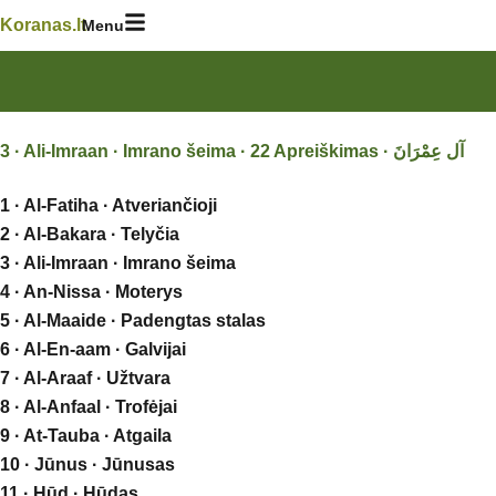
Skip
Koranas.lt
Menu
to
content
1 · Al-Fatiha · Atveriančioji
2 · Al-Bakara · Telyčia
3 · Ali-Imraan · Imrano šeima
4 · An-Nissa · Moterys
5 · Al-Maaide · Padengtas stalas
6 · Al-En-aam · Galvijai
7 · Al-Araaf · Užtvara
8 · Al-Anfaal · Trofėjai
9 · At-Tauba · Atgaila
10 · Jūnus · Jūnusas
11 · Hūd · Hūdas