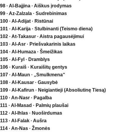
98 · Al-Bajjina · Aiškus įrodymas
99 · Az-Zalzala · Sudrebinimas
100 · Al-Adijat · Ristūnai
101 · Al-Karija · Stulbinanti (Teismo diena)
102 · At-Takasur · Aistra pagausėjimui
103 · Al-Asr · Priešvakarinis laikas
104 · Al-Humaza · Šmeižikas
105 · Al-Fyl · Dramblys
106 · Kuraiš · Kuraišitų gentys
107 · Al-Maun · „Smulkmena“
108 · Al-Kausar · Gausybė
109 · Al-Kafirun · Neigiantieji (Absoliutinę Tiesą)
110 · An-Nasr · Pagalba
111 · Al-Masad · Palmių plaušai
112 · Al-Ihlas · Nuoširdumas
113 · Al-Falak · Aušra
114 · An-Nas · Žmonės