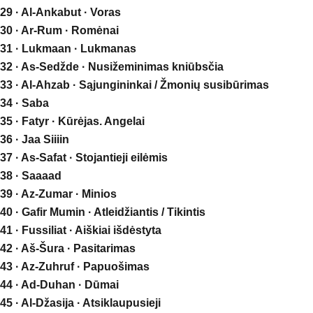
29 · Al-Ankabut · Voras
30 · Ar-Rum · Romėnai
31 · Lukmaan · Lukmanas
32 · As-Sedžde · Nusižeminimas kniūbsčia
33 · Al-Ahzab · Sąjungininkai / Žmonių susibūrimas
34 · Saba
35 · Fatyr · Kūrėjas. Angelai
36 · Jaa Siiiin
37 · As-Safat · Stojantieji eilėmis
38 · Saaaad
39 · Az-Zumar · Minios
40 · Gafir Mumin · Atleidžiantis / Tikintis
41 · Fussiliat · Aiškiai išdėstyta
42 · Aš-Šura · Pasitarimas
43 · Az-Zuhruf · Papuošimas
44 · Ad-Duhan · Dūmai
45 · Al-Džasija · Atsiklaupusieji