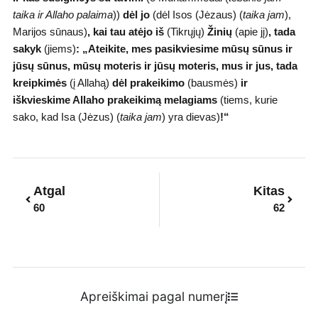
taika ir Allaho palaima
))
dėl jo
(dėl Isos (Jėzaus) (
taika jam
),
Marijos sūnaus)
,
kai tau atėjo iš
(Tikrųjų)
Žinių
(apie jį)
,
tada
sakyk
(jiems)
: „Ateikite, mes pasikviesime mūsų sūnus ir
jūsų sūnus, mūsų moteris ir jūsų moteris, mus ir jus, tada
kreipkimės
(į Allahą)
dėl prakeikimo
(bausmės)
ir
iškvieskime Allaho prakeikimą melagiams
(tiems, kurie
sako, kad Isa (Jėzus) (
taika jam
) yra dievas)
!“
Prev
Next
Atgal
Kitas
60
62
Apreiškimai pagal numerį