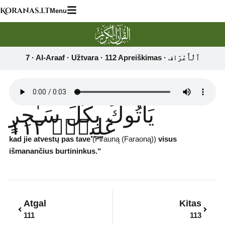
Skip
Koranas.lt
Menu
to
content
يَأْتُوكَ بِكُلِّ سَـٰحِرٍ
عَلِيمٍۢ ١١٢
kad jie atvestų pas tave
(Firauną (Faraoną))
visus
išmanančius burtininkus.“
Prev
Next
Atgal
Kitas
111
113