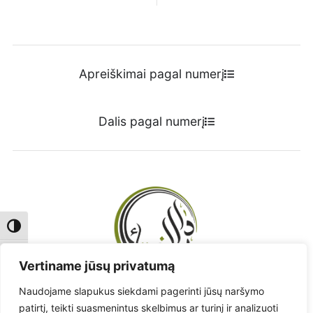
Apreiškimai pagal numerį
Dalis pagal numerį
Toggle High Contrast
Toggle Font size
Vertiname jūsų privatumą
Naudojame slapukus siekdami pagerinti jūsų naršymo
Radote klaidą? - Praneškite!
patirtį, teikti suasmenintus skelbimus ar turinį ir analizuoti