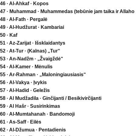
46 · Al-Ahkaf · Kopos
47 · Muhammad · Muhammedas (tebūnie jam taika ir Allaho 
48 · Al-Fath · Pergalė
49 · Al-Hudžurat · Kambariai
50 · Kaf
51 · Az-Zarijat · Išsklaidantys
52 · At-Tur · (Kalnas) „Tur“
53 · An-Nadžm · „Žvaigždė“
54 · Al-Kamer · Mėnulis
55 · Ar-Rahman · „Maloningiausiasis“
56 · Al-Vakya · Įvykis
57 · Al-Hadid · Geležis
58 · Al Mudžadila · Ginčijanti / Besikivirčijanti
59 · Al Hašr · Susirinkimas
60 · Al-Mumtahanah · Bandomoji
61 · As-Saff · Eilės
62 · Al-Džumua · Pentadienis