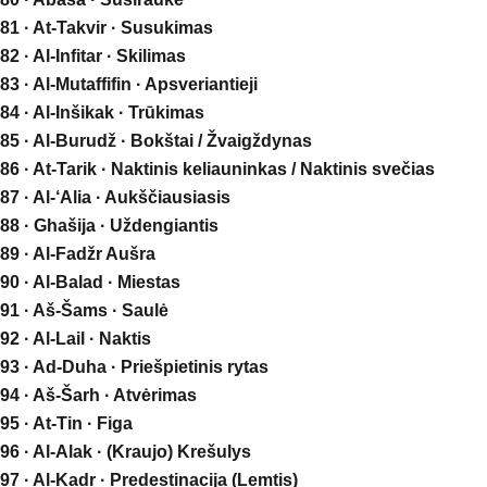
81 · At-Takvir · Susukimas
82 · Al-Infitar · Skilimas
83 · Al-Mutaffifin · Apsveriantieji
84 · Al-Inšikak · Trūkimas
85 · Al-Burudž · Bokštai / Žvaigždynas
86 · At-Tarik · Naktinis keliauninkas / Naktinis svečias
87 · Al-‘Alia · Aukščiausiasis
88 · Ghašija · Uždengiantis
89 · Al-Fadžr Aušra
90 · Al-Balad · Miestas
91 · Aš-Šams · Saulė
92 · Al-Lail · Naktis
93 · Ad-Duha · Priešpietinis rytas
94 · Aš-Šarh · Atvėrimas
95 · At-Tin · Figa
96 · Al-Alak · (Kraujo) Krešulys
97 · Al-Kadr · Predestinacija (Lemtis)