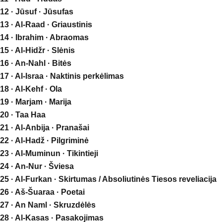
12 · Jūsuf · Jūsufas
13 · Al-Raad · Griaustinis
14 · Ibrahim · Abraomas
15 · Al-Hidžr · Slėnis
16 · An-Nahl · Bitės
17 · Al-Israa · Naktinis perkėlimas
18 · Al-Kehf · Ola
19 · Marjam · Marija
20 · Taa Haa
21 · Al-Anbija · Pranašai
22 · Al-Hadž · Pilgriminė
23 · Al-Muminun · Tikintieji
24 · An-Nur · Šviesa
25 · Al-Furkan · Skirtumas / Absoliutinės Tiesos reveliacija
26 · Aš-Šuaraa · Poetai
27 · An Naml · Skruzdėlės
28 · Al-Kasas · Pasakojimas