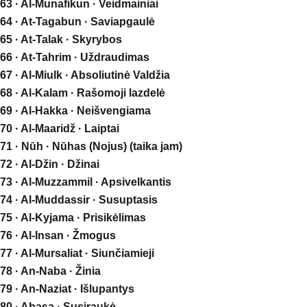
63 · Al-Munafikun · Veidmainiai
64 · At-Tagabun · Saviapgaulė
65 · At-Talak · Skyrybos
66 · At-Tahrim · Uždraudimas
67 · Al-Miulk · Absoliutinė Valdžia
68 · Al-Kalam · Rašomoji lazdelė
69 · Al-Hakka · Neišvengiama
70 · Al-Maaridž · Laiptai
71 · Nūh · Nūhas (Nojus) (taika jam)
72 · Al-Džin · Džinai
73 · Al-Muzzammil · Apsivelkantis
74 · Al-Muddassir · Susuptasis
75 · Al-Kyjama · Prisikėlimas
76 · Al-Insan · Žmogus
77 · Al-Mursaliat · Siunčiamieji
78 · An-Naba · Žinia
79 · An-Naziat · Išlupantys
80 · Abasa · Susiraukė