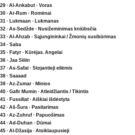
29 · Al-Ankabut · Voras
30 · Ar-Rum · Romėnai
31 · Lukmaan · Lukmanas
32 · As-Sedžde · Nusižeminimas kniūbsčia
33 · Al-Ahzab · Sąjungininkai / Žmonių susibūrimas
34 · Saba
35 · Fatyr · Kūrėjas. Angelai
36 · Jaa Siiiin
37 · As-Safat · Stojantieji eilėmis
38 · Saaaad
39 · Az-Zumar · Minios
40 · Gafir Mumin · Atleidžiantis / Tikintis
41 · Fussiliat · Aiškiai išdėstyta
42 · Aš-Šura · Pasitarimas
43 · Az-Zuhruf · Papuošimas
44 · Ad-Duhan · Dūmai
45 · Al-Džasija · Atsiklaupusieji