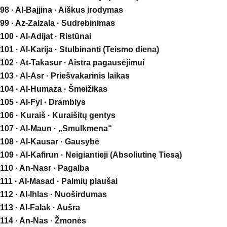
98 · Al-Bajjina · Aiškus įrodymas
99 · Az-Zalzala · Sudrebinimas
100 · Al-Adijat · Ristūnai
101 · Al-Karija · Stulbinanti (Teismo diena)
102 · At-Takasur · Aistra pagausėjimui
103 · Al-Asr · Priešvakarinis laikas
104 · Al-Humaza · Šmeižikas
105 · Al-Fyl · Dramblys
106 · Kuraiš · Kuraišitų gentys
107 · Al-Maun · „Smulkmena“
108 · Al-Kausar · Gausybė
109 · Al-Kafirun · Neigiantieji (Absoliutinę Tiesą)
110 · An-Nasr · Pagalba
111 · Al-Masad · Palmių plaušai
112 · Al-Ihlas · Nuoširdumas
113 · Al-Falak · Aušra
114 · An-Nas · Žmonės