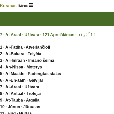
Skip
Koranas.lt
Menu
to
content
1 · Al-Fatiha · Atveriančioji
2 · Al-Bakara · Telyčia
3 · Ali-Imraan · Imrano šeima
4 · An-Nissa · Moterys
5 · Al-Maaide · Padengtas stalas
6 · Al-En-aam · Galvijai
7 · Al-Araaf · Užtvara
8 · Al-Anfaal · Trofėjai
9 · At-Tauba · Atgaila
10 · Jūnus · Jūnusas
11 · Hūd · Hūdas