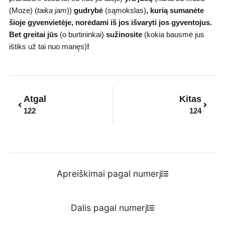
(Moze) (
taika jam
))
gudrybė
(sąmokslas)
,
kurią sumanėte
šioje gyvenvietėje, norėdami iš jos išvaryti jos gyventojus.
Bet
greitai jūs
(o burtininkai)
sužinosite
(kokia bausmė jus
ištiks už tai nuo manęs)
!
Prev
Next
Atgal
Kitas
122
124
Apreiškimai pagal numerį
Dalis pagal numerį