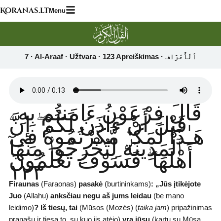
Skip
Koranas.lt
Menu
to
content
قَالَ فِرْعَوْنُ ءَامَنتُم بِهِۦ
قَبْلَ أَنْ ءَاذَنَ لَكُمْ ۖ إِنَّ
هَـٰذَا لَمَكْرٌۭ مَّكَرْتُمُوهُ فِى
ٱلْمَدِينَةِ لِتُخْرِجُوا۟ مِنْهَآ
أَهْلَهَا ۖ فَسَوْفَ تَعْلَمُونَ
١٢٣
Firaunas
(Faraonas)
pasakė
(burtininkams)
:
„Jūs įtikėjote
Juo
(Allahu)
anksčiau negu aš jums leidau
(be mano
leidimo)
?
Iš tiesų, tai
(Mūsos (Mozės) (
taika jam
) pripažinimas
pranašu ir tiesa to, su kuo jis atėjo)
yra jūsų
(kartu su Mūsa