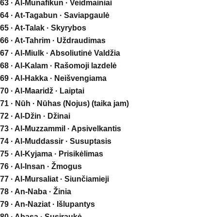
63 · Al-Munafikun · Veidmainiai
64 · At-Tagabun · Saviapgaulė
65 · At-Talak · Skyrybos
66 · At-Tahrim · Uždraudimas
67 · Al-Miulk · Absoliutinė Valdžia
68 · Al-Kalam · Rašomoji lazdelė
69 · Al-Hakka · Neišvengiama
70 · Al-Maaridž · Laiptai
71 · Nūh · Nūhas (Nojus) (taika jam)
72 · Al-Džin · Džinai
73 · Al-Muzzammil · Apsivelkantis
74 · Al-Muddassir · Susuptasis
75 · Al-Kyjama · Prisikėlimas
76 · Al-Insan · Žmogus
77 · Al-Mursaliat · Siunčiamieji
78 · An-Naba · Žinia
79 · An-Naziat · Išlupantys
80 · Abasa · Susiraukė