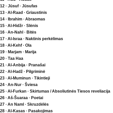
12 · Jūsuf · Jūsufas
13 · Al-Raad · Griaustinis
14 · Ibrahim · Abraomas
15 · Al-Hidžr · Slėnis
16 · An-Nahl · Bitės
17 · Al-Israa · Naktinis perkėlimas
18 · Al-Kehf · Ola
19 · Marjam · Marija
20 · Taa Haa
21 · Al-Anbija · Pranašai
22 · Al-Hadž · Pilgriminė
23 · Al-Muminun · Tikintieji
24 · An-Nur · Šviesa
25 · Al-Furkan · Skirtumas / Absoliutinės Tiesos reveliacija
26 · Aš-Šuaraa · Poetai
27 · An Naml · Skruzdėlės
28 · Al-Kasas · Pasakojimas