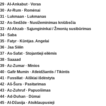
29 · Al-Ankabut · Voras
30 · Ar-Rum · Romėnai
31 · Lukmaan · Lukmanas
32 · As-Sedžde · Nusižeminimas kniūbsčia
33 · Al-Ahzab · Sąjungininkai / Žmonių susibūrimas
34 · Saba
35 · Fatyr · Kūrėjas. Angelai
36 · Jaa Siiiin
37 · As-Safat · Stojantieji eilėmis
38 · Saaaad
39 · Az-Zumar · Minios
40 · Gafir Mumin · Atleidžiantis / Tikintis
41 · Fussiliat · Aiškiai išdėstyta
42 · Aš-Šura · Pasitarimas
43 · Az-Zuhruf · Papuošimas
44 · Ad-Duhan · Dūmai
45 · Al-Džasija · Atsiklaupusieji