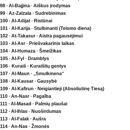
98 · Al-Bajjina · Aiškus įrodymas
99 · Az-Zalzala · Sudrebinimas
100 · Al-Adijat · Ristūnai
101 · Al-Karija · Stulbinanti (Teismo diena)
102 · At-Takasur · Aistra pagausėjimui
103 · Al-Asr · Priešvakarinis laikas
104 · Al-Humaza · Šmeižikas
105 · Al-Fyl · Dramblys
106 · Kuraiš · Kuraišitų gentys
107 · Al-Maun · „Smulkmena“
108 · Al-Kausar · Gausybė
109 · Al-Kafirun · Neigiantieji (Absoliutinę Tiesą)
110 · An-Nasr · Pagalba
111 · Al-Masad · Palmių plaušai
112 · Al-Ihlas · Nuoširdumas
113 · Al-Falak · Aušra
114 · An-Nas · Žmonės