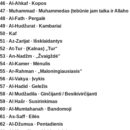
46 · Al-Ahkaf · Kopos
47 · Muhammad · Muhammedas (tebūnie jam taika ir Allaho 
48 · Al-Fath · Pergalė
49 · Al-Hudžurat · Kambariai
50 · Kaf
51 · Az-Zarijat · Išsklaidantys
52 · At-Tur · (Kalnas) „Tur“
53 · An-Nadžm · „Žvaigždė“
54 · Al-Kamer · Mėnulis
55 · Ar-Rahman · „Maloningiausiasis“
56 · Al-Vakya · Įvykis
57 · Al-Hadid · Geležis
58 · Al Mudžadila · Ginčijanti / Besikivirčijanti
59 · Al Hašr · Susirinkimas
60 · Al-Mumtahanah · Bandomoji
61 · As-Saff · Eilės
62 · Al-Džumua · Pentadienis