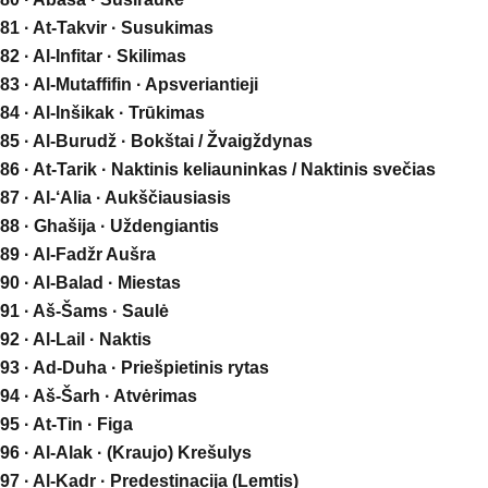
81 · At-Takvir · Susukimas
82 · Al-Infitar · Skilimas
83 · Al-Mutaffifin · Apsveriantieji
84 · Al-Inšikak · Trūkimas
85 · Al-Burudž · Bokštai / Žvaigždynas
86 · At-Tarik · Naktinis keliauninkas / Naktinis svečias
87 · Al-‘Alia · Aukščiausiasis
88 · Ghašija · Uždengiantis
89 · Al-Fadžr Aušra
90 · Al-Balad · Miestas
91 · Aš-Šams · Saulė
92 · Al-Lail · Naktis
93 · Ad-Duha · Priešpietinis rytas
94 · Aš-Šarh · Atvėrimas
95 · At-Tin · Figa
96 · Al-Alak · (Kraujo) Krešulys
97 · Al-Kadr · Predestinacija (Lemtis)