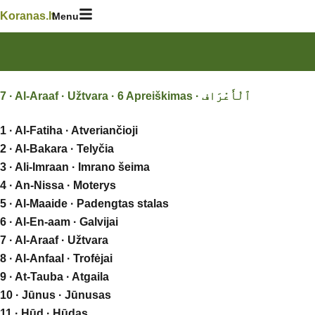
Skip
Koranas.lt
Menu
to
content
1 · Al-Fatiha · Atveriančioji
2 · Al-Bakara · Telyčia
3 · Ali-Imraan · Imrano šeima
4 · An-Nissa · Moterys
5 · Al-Maaide · Padengtas stalas
6 · Al-En-aam · Galvijai
7 · Al-Araaf · Užtvara
8 · Al-Anfaal · Trofėjai
9 · At-Tauba · Atgaila
10 · Jūnus · Jūnusas
11 · Hūd · Hūdas