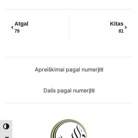
Prev
Next
Atgal
Kitas
79
81
Apreiškimai pagal numerį
Dalis pagal numerį
Toggle High Contrast