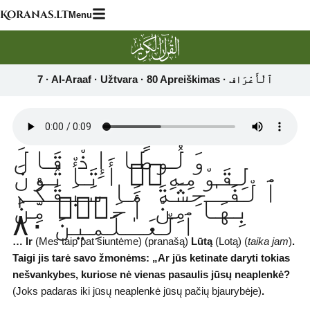
Skip
Koranas.lt
Menu
to
content
وَلُوطًا إِذْ قَالَ
لِقَوْمِهِۦٓ أَتَأْتُونَ
ٱلْفَـٰحِشَةَ مَا سَبَقَكُم
بِهَا مِنْ أَحَدٍۢ مِّنَ
ٱلْعَـٰلَمِينَ ٨٠
… Ir
(Mes taip pat siuntėme) (pranašą)
Lūtą
(Lotą) (
taika jam
)
.
Taigi jis tarė savo žmonėms:
„Ar jūs ketinate daryti tokias
nešvankybes, kuriose nė vienas pasaulis jūsų neaplenkė?
(Joks padaras iki jūsų neaplenkė jūsų pačių bjaurybėje)
.