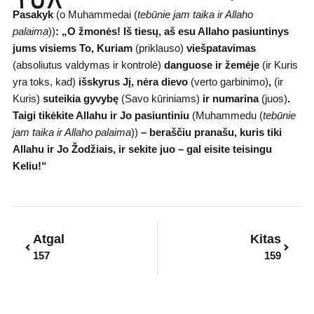
Pasakyk
(o Muhammedai (
tebūnie jam taika ir Allaho
palaima
))
:
„O žmonės! Iš tiesų, aš esu Allaho pasiuntinys
jums visiems To, Kuriam
(priklauso)
viešpatavimas
(absoliutus valdymas ir kontrolė)
danguose ir žemėje
(ir Kuris
yra toks, kad)
išskyrus Jį, nėra dievo
(verto garbinimo)
,
(ir
Kuris)
suteikia gyvybę
(Savo kūriniams)
ir numarina
(juos)
.
Taigi tikėkite Allahu ir Jo pasiuntiniu
(Muhammedu (
tebūnie
jam taika ir Allaho palaima
))
– beraščiu pranašu, kuris tiki
Allahu ir Jo Žodžiais, ir sekite juo – gal eisite teisingu
Keliu!“
Prev
Next
Atgal
Kitas
157
159