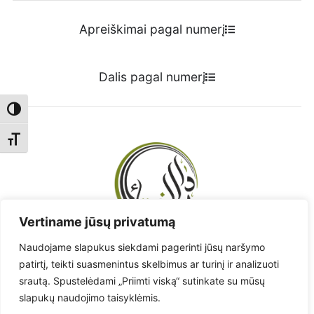
Apreiškimai pagal numerį
Dalis pagal numerį
Toggle High Contrast
Toggle Font size
Vertiname jūsų privatumą
Naudojame slapukus siekdami pagerinti jūsų naršymo
Radote klaidą? - Praneškite!
patirtį, teikti suasmenintus skelbimus ar turinį ir analizuoti
srautą. Spustelėdami „Priimti viską“ sutinkate su mūsų
Pranešti apie klaidą
slapukų naudojimo taisyklėmis.