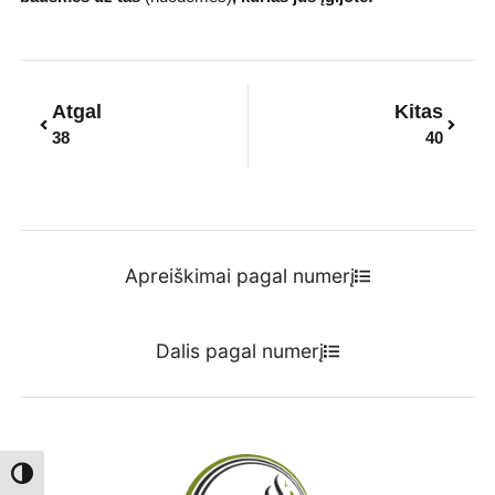
Prev
Next
Atgal
Kitas
38
40
Apreiškimai pagal numerį
Dalis pagal numerį
Toggle High Contrast