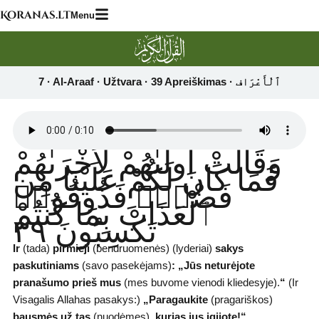
Skip
Koranas.lt
Menu
to
content
وَقَالَتْ أُولَىٰهُمْ لِأُخْرَىٰهُمْ
فَمَا كَانَ لَكُمْ عَلَيْنَا مِن
فَضْلٍۢ فَذُوقُوا۟
ٱلْعَذَابَ بِمَا كُنتُمْ
تَكْسِبُونَ ٣٩
Ir
(tada)
pirmieji
(bendruomenės) (lyderiai)
sakys
paskutiniams
(savo pasekėjams)
:
„Jūs neturėjote
pranašumo prieš mus
(mes buvome vienodi kliedesyje).
“
(Ir
Visagalis Allahas pasakys:)
„Paragaukite
(pragariškos)
bausmės už tas
(nuodėmes)
, kurias jus įgijote!“