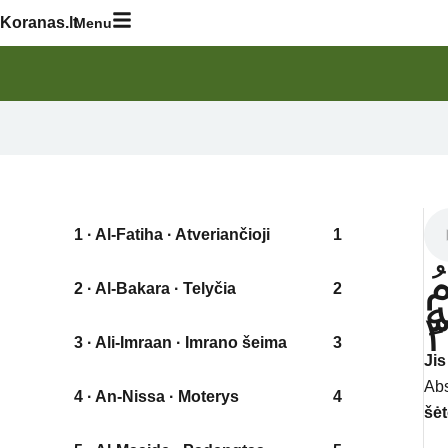
Skip
Koranas.lt
Menu
to
content
1 · Al-Fatiha · Atveriančioji
1
ف
2 · Al-Bakara · Telyčia
2
ٱ
3 · Ali-Imraan · Imrano šeima
3
Jis
Abs
4 · An-Nissa · Moterys
4
šė