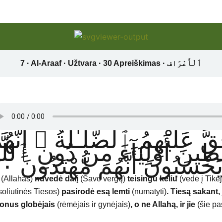
َرِيقًا هَدَىٰ وَفَرِيقًا حَقَّ عَلَي
تَّخَذُوا۟ ٱلشَّيَـٰطِينَ أَوْلِي
وَيَحْسَبُونَ أَنَّهُم مُّهْتَدُونَ
(Allahas)
nuvedė dalį
(Savo vergų)
teisingu keliu
(vedė į Tikė
oliutinės Tiesos)
pasirodė esą lemti
(numatyti)
.
Tiesą sakant, 
tonus globėjais
(rėmėjais ir gynėjais)
, o ne Allahą, ir jie
(šie pa