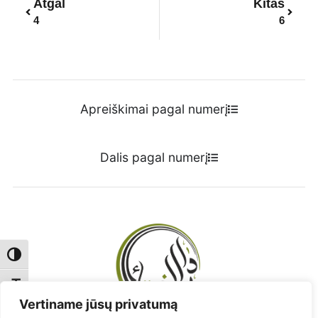
Atgal
Kitas
4
6
Apreiškimai pagal numerį
Dalis pagal numerį
Toggle High Contrast
Toggle Font size
Vertiname jūsų privatumą