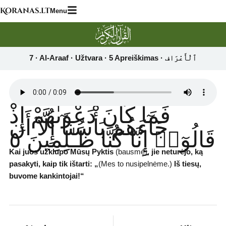
Skip
Koranas.lt
Menu
to
content
فَمَا كَانَ دَعْوَىٰهُمْ إِذْ
جَآءَهُم بَأْسُنَآ إِلَّآ أَن
قَالُوٓا۟ إِنَّا كُنَّا ظَـٰلِمِينَ ٥
Kai juos užklupo Mūsų Pyktis
(bausmė)
,
jie neturėjo, ką
pasakyti, kaip tik ištarti: „
(Mes to nusipelnėme.)
Iš tiesų,
buvome kankintojai!“
Prev
Next