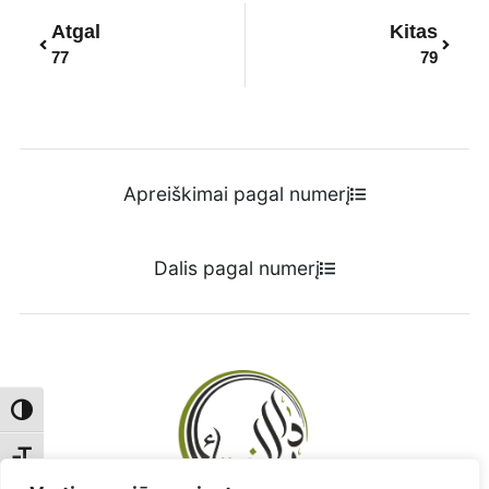
Prev
Next
Atgal
Kitas
77
79
Apreiškimai pagal numerį
Dalis pagal numerį
Toggle High Contrast
Toggle Font size