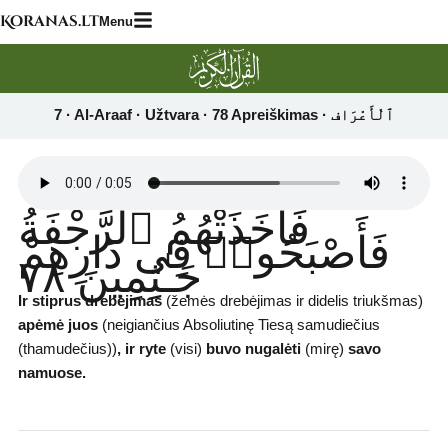
Skip
Koranas.lt
Menu
to
content
فَأَخَذَتْهُمُ ٱلرَّجْفَةُ
فَأَصْبَحُوا۟ فِى دَارِهِمْ
جَـٰثِمِينَ ٧٨
Ir stiprus drebėjimas
(žemės drebėjimas ir didelis triukšmas)
apėmė juos
(neigiančius Absoliutinę Tiesą samudiečius
(thamudečius))
, ir ryte
(visi)
buvo nugalėti
(mirę)
savo
namuose.