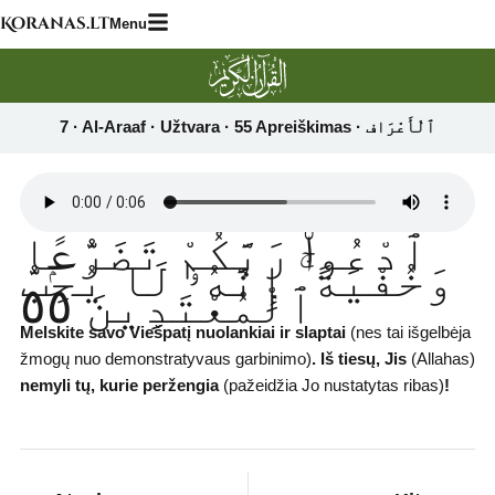
Skip
Koranas.lt
Menu
to
content
ٱدْعُوا۟ رَبَّكُمْ تَضَرُّعًۭا
وَخُفْيَةً ۚ إِنَّهُۥ لَا يُحِبُّ
ٱلْمُعْتَدِينَ ٥٥
Melskite savo Viešpatį nuolankiai ir slaptai
(nes tai išgelbėja
žmogų nuo demonstratyvaus garbinimo)
. Iš tiesų, Jis
(Allahas)
nemyli tų, kurie peržengia
(pažeidžia Jo nustatytas ribas)
!
Prev
Next