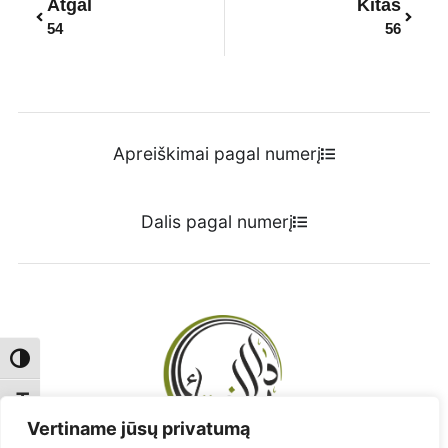
Atgal
Kitas
54
56
Apreiškimai pagal numerį
Dalis pagal numerį
Toggle High Contrast
Toggle Font size
Vertiname jūsų privatumą