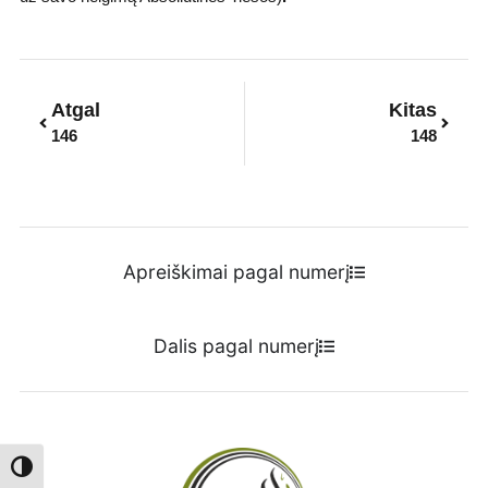
Prev
Next
Atgal
Kitas
146
148
Apreiškimai pagal numerį
Dalis pagal numerį
Toggle High Contrast