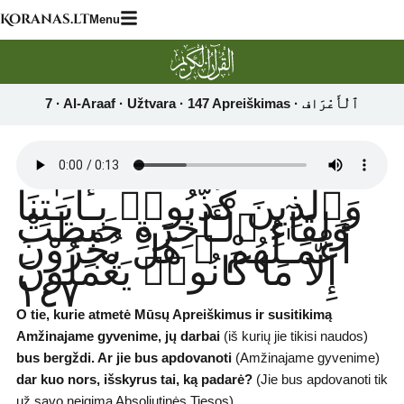
Skip
Koranas.lt
Menu
to
content
وَٱلَّذِينَ كَذَّبُوا۟ بِـَٔايَـٰتِنَا
وَلِقَآءِ ٱلْـَٔاخِرَةِ حَبِطَتْ
أَعْمَـٰلُهُمْ ۚ هَلْ يُجْزَوْنَ
إِلَّا مَا كَانُوا۟ يَعْمَلُونَ
١٤٧
O tie, kurie atmetė Mūsų Apreiškimus ir susitikimą
Amžinajame gyvenime, jų darbai
(iš kurių jie tikisi naudos)
bus bergždi. Ar jie bus apdovanoti
(Amžinajame gyvenime)
dar kuo nors, išskyrus tai, ką padarė?
(Jie bus apdovanoti tik
už savo neigimą Absoliutinės Tiesos)
.