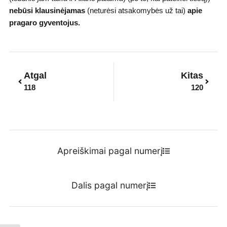
nebūsi klausinėjamas
(neturėsi atsakomybės už tai)
apie
pragaro gyventojus.
Prev
Next
Atgal
Kitas
118
120
Apreiškimai pagal numerį
Dalis pagal numerį