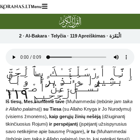
Skip
Koranas.lt
Menu
to
content
إِنَّآ أَرْسَلْنَـٰكَ بِٱلْحَقِّ
بَشِيرًۭا وَنَذِيرًۭا ۖ وَلَا
تُسْـَٔلُ عَنْ أَصْحَـٰبِ
ٱلْجَحِيمِ ١١٩
Iš tiesų, Mes siuntėme tave
(Muhammedai (
tebūnie jam taika
ir Allaho palaima
))
su Tiesa
(su Allaho Knyga ir Jo Nurodymu)
(visiems žmonėms)
,
kaip gerųjų žinių nešėją
(džiuginantį
tikinčiuosius Rojumi)
ir perspėjantį
(įspėjantį užsispyrusius
savo netikėjime apie bausmę Pragare)
,
ir tu
(Muhammedai
(
tebūnie jam taika ir Allaho palaima
) (po to, kai pateikei tiesą))