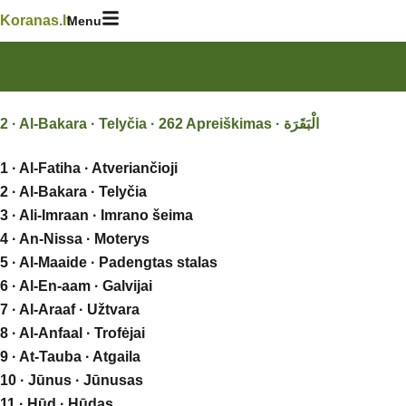
Skip
Koranas.lt
Menu
to
content
1 · Al-Fatiha · Atveriančioji
2 · Al-Bakara · Telyčia
3 · Ali-Imraan · Imrano šeima
4 · An-Nissa · Moterys
5 · Al-Maaide · Padengtas stalas
6 · Al-En-aam · Galvijai
7 · Al-Araaf · Užtvara
8 · Al-Anfaal · Trofėjai
9 · At-Tauba · Atgaila
10 · Jūnus · Jūnusas
11 · Hūd · Hūdas