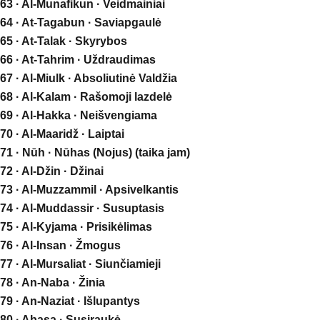
63 · Al-Munafikun · Veidmainiai
64 · At-Tagabun · Saviapgaulė
65 · At-Talak · Skyrybos
66 · At-Tahrim · Uždraudimas
67 · Al-Miulk · Absoliutinė Valdžia
68 · Al-Kalam · Rašomoji lazdelė
69 · Al-Hakka · Neišvengiama
70 · Al-Maaridž · Laiptai
71 · Nūh · Nūhas (Nojus) (taika jam)
72 · Al-Džin · Džinai
73 · Al-Muzzammil · Apsivelkantis
74 · Al-Muddassir · Susuptasis
75 · Al-Kyjama · Prisikėlimas
76 · Al-Insan · Žmogus
77 · Al-Mursaliat · Siunčiamieji
78 · An-Naba · Žinia
79 · An-Naziat · Išlupantys
80 · Abasa · Susiraukė