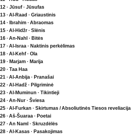
12 · Jūsuf · Jūsufas
13 · Al-Raad · Griaustinis
14 · Ibrahim · Abraomas
15 · Al-Hidžr · Slėnis
16 · An-Nahl · Bitės
17 · Al-Israa · Naktinis perkėlimas
18 · Al-Kehf · Ola
19 · Marjam · Marija
20 · Taa Haa
21 · Al-Anbija · Pranašai
22 · Al-Hadž · Pilgriminė
23 · Al-Muminun · Tikintieji
24 · An-Nur · Šviesa
25 · Al-Furkan · Skirtumas / Absoliutinės Tiesos reveliacija
26 · Aš-Šuaraa · Poetai
27 · An Naml · Skruzdėlės
28 · Al-Kasas · Pasakojimas