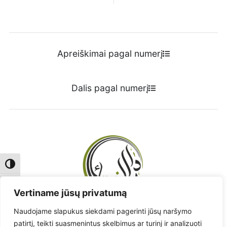
Apreiškimai pagal numerį
Dalis pagal numerį
Toggle High Contrast
Toggle Font size
Vertiname jūsų privatumą
Naudojame slapukus siekdami pagerinti jūsų naršymo
Radote klaidą? - Praneškite!
patirtį, teikti suasmenintus skelbimus ar turinį ir analizuoti